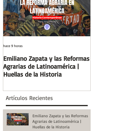
hace 9 horas
hace 6 días
Emiliano Zapata y las Reformas
Días y Noches
Agrarias de Latinoamérica |
Guerra (Eduard
Huellas de la Historia
Reseñas de Lib
la Historia
Artículos Recientes
Emiliano Zapata y las Reformas
Agrarias de Latinoamérica |
Huellas de la Historia