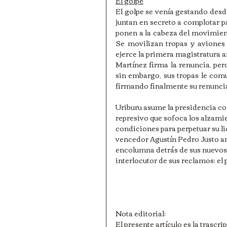
El golpe
El golpe se venía gestando desde
juntan en secreto a complotar pa
ponen a la cabeza del movimiento
Se movilizan tropas y aviones 
ejerce la primera magistratura 
Martínez firma la renuncia, pero
sin embargo, sus tropas le comu
firmando finalmente su renunci
Uriburu asume la presidencia con
represivo que sofoca los alzamien
condiciones para perpetuar su l
vencedor Agustín Pedro Justo ant
encolumna detrás de sus nuevos 
interlocutor de sus reclamos: el
Nota editorial:
El presente artículo es la trascr