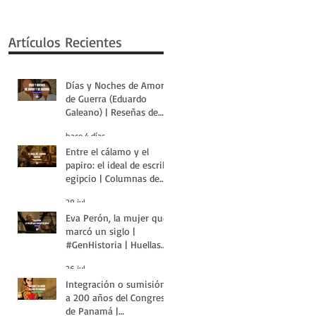
Artículos Recientes
Días y Noches de Amor y
de Guerra (Eduardo
Galeano) | Reseñas de
Libros | Huellas de la
hace 4 días
Historia
Entre el cálamo y el
papiro: el ideal de escriba
egipcio | Columnas de
Egipto | Huellas de la
29 jul
Historia
Eva Perón, la mujer que
marcó un siglo |
#GenHistoria | Huellas
de la Historia
26 jul
Integración o sumisión:
a 200 años del Congreso
de Panamá |