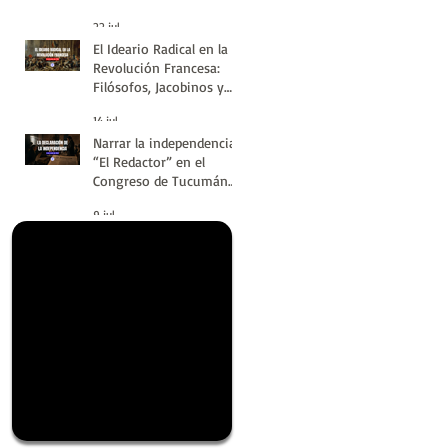
#LatinoaméricaSinVuelt
22 jul
as | Huellas de la
El Ideario Radical en la
Historia
Revolución Francesa:
Filósofos, Jacobinos y
Terror | Huellas de la
14 jul
Historia
Narrar la independencia:
“El Redactor” en el
Congreso de Tucumán
del 9 de Julio de 1816 |
9 jul
Huellas de la Historia