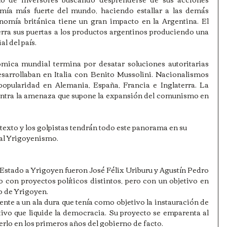
ía más fuerte del mundo, haciendo estallar a las demás 
onomía británica tiene un gran impacto en la Argentina. El 
ra sus puertas a los productos argentinos produciendo una 
l del país. 
mica mundial termina por desatar soluciones autoritarias 
esarrollaban en Italia con Benito Mussolini. Nacionalismos 
pularidad en Alemania, España, Francia e Inglaterra. La 
ontra la amenaza que supone la expansión del comunismo en 
texto y los golpistas tendrán todo este panorama en su 
al Yrigoyenismo. 
Estado a Yrigoyen fueron José Félix Uriburu y Agustín Pedro 
o con proyectos políticos distintos, pero con un objetivo en 
o de Yrigoyen.
ente a un ala dura que tenía como objetivo la instauración de 
ivo que liquide la democracia. Su proyecto se emparenta al 
rlo en los primeros años del gobierno de facto.