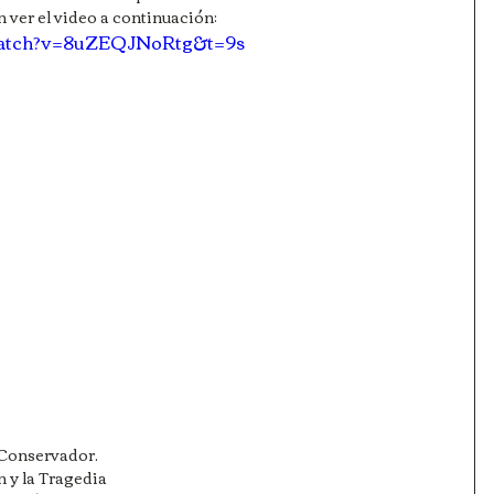
 ver el video a continuación:
/watch?v=8uZEQJNoRtg&t=9s
en Conservador.
ión y la Tragedia