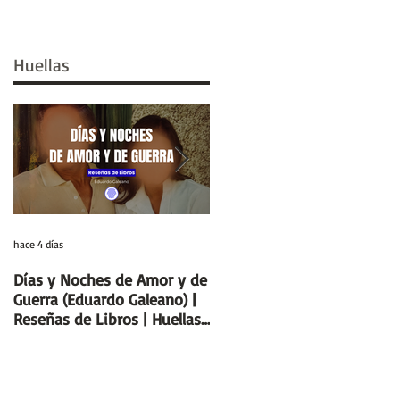
Huellas
hace 4 días
29 jul
Días y Noches de Amor y de
Entre el cálamo y el papiro:
Guerra (Eduardo Galeano) |
el ideal de escriba egipcio |
Reseñas de Libros | Huellas
Columnas de Egipto |
de la Historia
Huellas de la Historia