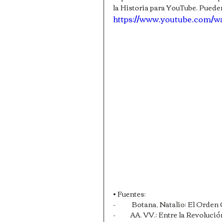
la Historia para YouTube. Pueden
https://www.youtube.com
• Fuentes:
-           Botana, Natalio; El Ord
-          AA. VV.; Entre la Revoluc