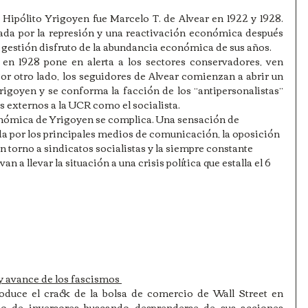
 Hipólito Yrigoyen fue Marcelo T. de Alvear en 1922 y 1928. 
da por la represión y una reactivación económica después 
u gestión disfruto de la abundancia económica de sus años.
en 1928 pone en alerta a los sectores conservadores, ven 
or otro lado, los seguidores de Alvear comienzan a abrir un 
rigoyen y se conforma la facción de los “antipersonalistas” 
 externos a la UCR como el socialista.
onómica de Yrigoyen se complica. Una sensación de 
 por los principales medios de comunicación, la oposición 
 torno a sindicatos socialistas y la siempre constante 
 a llevar la situación a una crisis política que estalla el 6 
y avance de los fascismos 
oduce el crack de la bolsa de comercio de Wall Street en 
o de inversores buscando desprenderse de sus acciones 