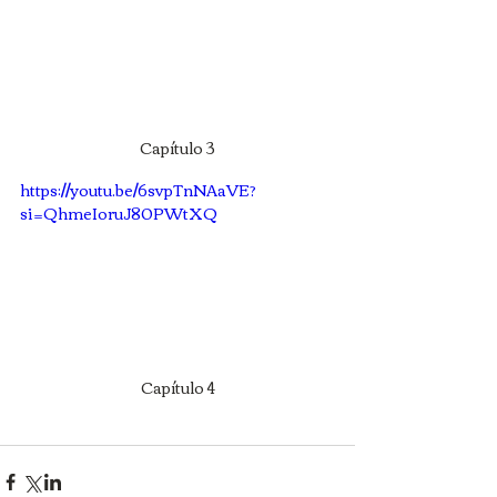
Capítulo 3
https://youtu.be/6svpTnNAaVE?
si=QhmeIoruJ80PWtXQ
Capítulo 4