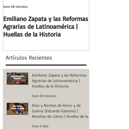
hace 48 minutos
hace 6 días
Emiliano Zapata y las Reformas
Días y Noches
Agrarias de Latinoamérica |
Guerra (Eduard
Huellas de la Historia
Reseñas de Lib
la Historia
Artículos Recientes
Emiliano Zapata y las Reformas
Agrarias de Latinoamérica |
Huellas de la Historia
hace 48 minutos
Días y Noches de Amor y de
Guerra (Eduardo Galeano) |
Reseñas de Libros | Huellas de la
Historia
hace 6 días