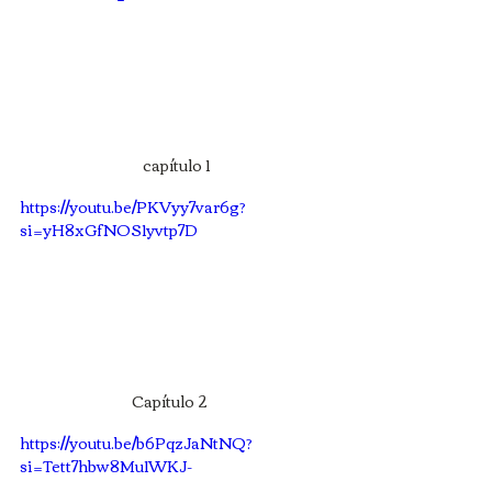
capítulo 1
https://youtu.be/PKVyy7var6g?
si=yH8xGfNOS1yvtp7D
Capítulo 2	
https://youtu.be/b6PqzJaNtNQ?
si=Tett7hbw8Mu1WKJ-