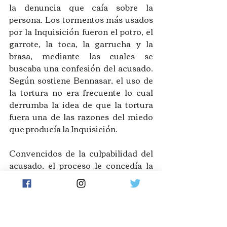
la denuncia que caía sobre la 
persona. Los tormentos más usados 
por la Inquisición fueron el potro, el 
garrote, la toca, la garrucha y la 
brasa, mediante las cuales se 
buscaba una confesión del acusado. 
Según sostiene Bennasar, el uso de 
la tortura no era frecuente lo cual 
derrumba la idea de que la tortura 
fuera una de las razones del miedo 
que producía la Inquisición.
Convencidos de la culpabilidad del 
acusado, el proceso le concedía la 
posibilidad de tener el servicio de un 
abogado para su defensa, pero, a 
pesar de ello, las posibilidades de un 
juicio justo eran prácticamente 
imposible pasando incluso a simple 