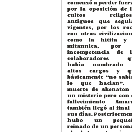
comenzó a perder fuerz
por la oposición de l
cultos religioso
antiguos que seguía
vigentes, por los roc
con otras civilizacion
como la hitita y l
mitannica, por l
incompetencia de lo
colaboradores qu
había nombrado e
altos cargos y qu
básicamente “no sabí
lo que hacían”. L
muerte de Akenaton e
un misterio pero con 
fallecimiento Amarn
también llegó al final 
sus días. Posteriormen
hubo un pequeñ
reinado de un persona