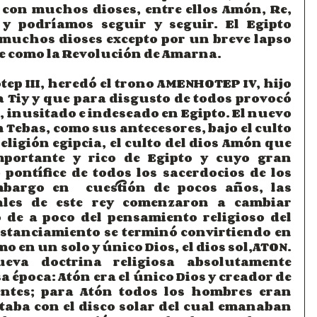
con muchos dioses, entre ellos Amón, Re, 
y podríamos seguir y seguir. El Egipto 
muchos dioses excepto por un breve lapso 
ce como la Revolución de Amarna.
ep III, heredó el trono AMENHOTEP IV, hijo 
na Tiy y que para disgusto de todos provocó 
 inusitado e indeseado en Egipto. El nuevo 
 Tebas, como sus antecesores, bajo el culto 
eligión egipcia, el culto del dios Amón que 
mportante y rico de Egipto y cuyo gran 
pontífice de todos los sacerdocios de los 
bargo en  cuestión de pocos años, las 
uales de este rey comenzaron a cambiar 
ó de a poco del pensamiento religioso del 
istanciamiento se terminó convirtiendo en 
o en un solo y único Dios, el dios sol,ATON. 
va doctrina religiosa absolutamente 
 época: Atón era el único Dios y creador de 
entes; para Atón todos los hombres eran 
ntaba con el disco solar del cual emanaban 