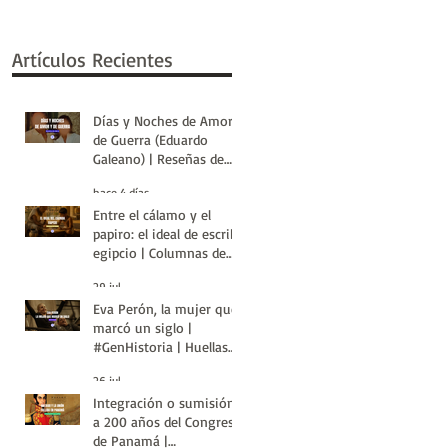
Artículos Recientes
Días y Noches de Amor y
de Guerra (Eduardo
Galeano) | Reseñas de
Libros | Huellas de la
hace 4 días
Historia
Entre el cálamo y el
papiro: el ideal de escriba
egipcio | Columnas de
Egipto | Huellas de la
29 jul
Historia
Eva Perón, la mujer que
marcó un siglo |
#GenHistoria | Huellas
de la Historia
26 jul
Integración o sumisión:
a 200 años del Congreso
de Panamá |