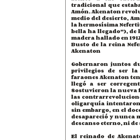
tradicional que estaba
Amón. Akenaton revoluc
medio del desierto, Am
la hermosísima Neferti
bella ha llegado”), de 
madera hallado en 1912
Busto de la reina Nefe
Akenaton
Gobernaron juntos dur
privilegios de ser l
faraones Akenaton tení
llegó a ser corregen
Sostuvieron la nueva f
las contrarrevolucione
oligarquía intentaron
sin embargo, en el doc
desapareció y nunca má
descanso eterno, ni de
El reinado de Akenat