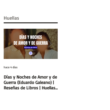
Huellas
hace 4 días
29 jul
Días y Noches de Amor y de
Entre el cálamo y el papiro:
Guerra (Eduardo Galeano) |
el ideal de escriba egipcio |
Reseñas de Libros | Huellas
Columnas de Egipto |
de la Historia
Huellas de la Historia