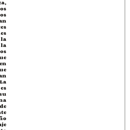
a, 
os 
s 
n 
es 
es 
a 
a 
s 
e 
n 
e 
an 
a 
s 
su 
a 
de 
te 
o 
je 