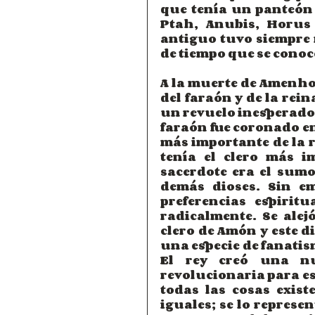
que tenía un panteón 
Ptah, Anubis, Horus 
antiguo tuvo siempre 
de tiempo que se cono
A la muerte de Amenhot
del faraón y de la rei
un revuelo inesperado,
faraón fue coronado en
más importante de la r
tenía el clero más i
sacerdote era el sumo 
demás dioses. Sin em
preferencias espirit
radicalmente. Se alej
clero de Amón y este d
una especie de fanatism
El rey creó una nue
revolucionaria para esa
todas las cosas exist
iguales; se lo represe