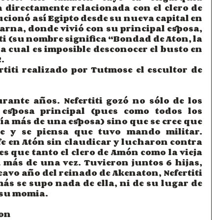
 directamente relacionada con el clero de 
ionó así Egipto desde su nueva capital en 
arna, donde vivió con su principal esposa, 
ti (su nombre significa “Bondad de Aton, la 
la cual es imposible desconocer el busto en 
.
rtiti realizado por Tutmose el escultor de 
ante años. Nefertiti gozó no sólo de los 
a esposa principal (pues como todos los 
a más de una esposa) sino que se cree que 
te y se piensa que tuvo mando militar. 
e en Atón sin claudicar y lucharon contra 
s que tanto el clero de Amón como la vieja 
 más de una vez. Tuvieron juntos 6 hijas, 
eavo año del reinado de Akenaton, Nefertiti 
s se supo nada de ella, ni de su lugar de 
 su momia.
on 