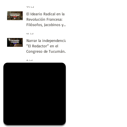
#LatinoaméricaSinVuelt
22 jul
as | Huellas de la
El Ideario Radical en la
Historia
Revolución Francesa:
Filósofos, Jacobinos y
Terror | Huellas de la
14 jul
Historia
Narrar la independencia:
“El Redactor” en el
Congreso de Tucumán
del 9 de Julio de 1816 |
9 jul
Huellas de la Historia