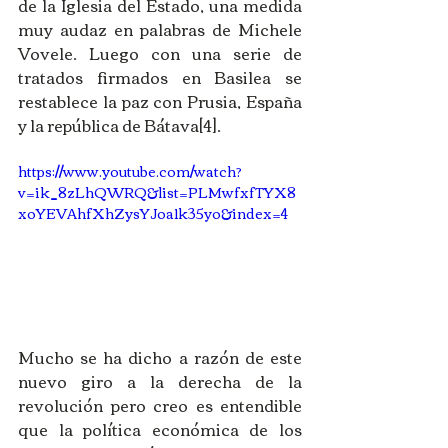
de la Iglesia del Estado, una medida 
muy audaz en palabras de Michele 
Vovele. Luego con una serie de 
tratados firmados en Basilea se 
restablece la paz con Prusia, España 
y la república de Bátava[4]. 
https://www.youtube.com/watch?
v=ik_8zLhQWRQ&list=PLMwfxfTYX8
xoYEVAhfXhZysYJoa1k35yo&index=4
Mucho se ha dicho a razón de este 
nuevo giro a la derecha de la 
revolución pero creo es entendible 
que la política económica de los 