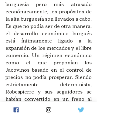
burguesía pero más atrasado 
económicamente, los propósitos de 
la alta burguesía son llevados a cabo. 
Es que no podía ser de otra manera, 
el desarrollo económico burgués 
está íntimamente ligado a la 
expansión de los mercados y el libre 
comercio. Un régimen económico 
como el que proponían los 
Jacovinos basado en el control de 
precios no podía prosperar. Siendo 
estrictamente determinista, 
Robespierre y sus seguidores se 
habían convertido en un freno al 
desarrollo de las fuerzas productivas 
en Francia[5]. No estoy sugiriendo 
que no fuesen importantes en su 
caída el quiebre de su alianza con los 
Saint Culotte, como así tampoco los 