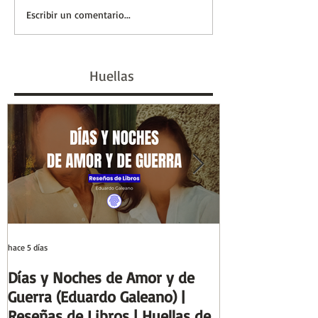
Entre el cálamo y el
Eva Perón, la 
Escribir un comentario...
papiro: el ideal de
marcó un siglo 
escriba egipcio |
#GenHistoria |
Huellas
Columnas de Egipto |
de la Historia
Huellas de la Historia
hace 5 días
29 jul
Días y Noches de Amor y de
Entre el cálamo
Guerra (Eduardo Galeano) |
ideal de escrib
Reseñas de Libros | Huellas de
Columnas de Eg