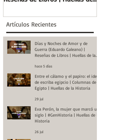
la Historia
de la Historia
Artículos Recientes
Días y Noches de Amor y de
Guerra (Eduardo Galeano) |
Reseñas de Libros | Huellas de la
Historia
hace 5 días
Entre el cálamo y el papiro: el ideal
de escriba egipcio | Columnas de
Egipto | Huellas de la Historia
29 jul
Eva Perón, la mujer que marcó un
siglo | #GenHistoria | Huellas de la
Historia
26 jul