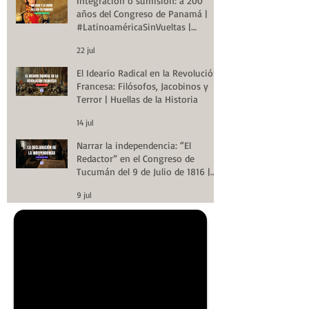
Integración o sumisión: a 200
años del Congreso de Panamá |
#LatinoaméricaSinVueltas |
Huellas de la Historia
22 jul
El Ideario Radical en la Revolución
Francesa: Filósofos, Jacobinos y
Terror | Huellas de la Historia
14 jul
Narrar la independencia: “El
Redactor” en el Congreso de
Tucumán del 9 de Julio de 1816 |
Huellas de la Historia
9 jul