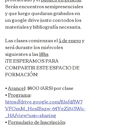
Serán encuentros semipresenciales 
y que luego quedaran grabados en 
un google drive junto con todos los 
materiales y bibliografía necesaria. 
Las clases comienzan el 
5 de enero
 y 
será durante los miércoles 
siguientes a las 
18hs
¡TE ESPERAMOS PARA 
COMPARTIR ESTE ESPACIO DE 
FORMACIÓN!  
• 
Arancel
: $400 (ARS) por clase 
• 
Programa
: 
https://drive.google.com/file/d/1W7
VFOmM_Hos1Bszw-64YqZlAj3Wo-
_HA/view?usp=sharing
• 
Formulario de Inscripción
: 