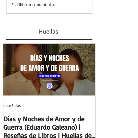
Entre el cálamo y el
Eva Perón, la 
Escribir un comentario...
papiro: el ideal de
marcó un siglo 
escriba egipcio |
#GenHistoria |
Huellas
Columnas de Egipto |
de la Historia
Huellas de la Historia
hace 5 días
29 jul
Días y Noches de Amor y de
Entre el cálamo
Guerra (Eduardo Galeano) |
ideal de escrib
Reseñas de Libros | Huellas de
Columnas de Eg