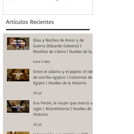
la Historia
de la Historia
Artículos Recientes
Días y Noches de Amor y de
Guerra (Eduardo Galeano) |
Reseñas de Libros | Huellas de la
Historia
hace 5 días
Entre el cálamo y el papiro: el ideal
de escriba egipcio | Columnas de
Egipto | Huellas de la Historia
29 jul
Eva Perón, la mujer que marcó un
siglo | #GenHistoria | Huellas de la
Historia
26 jul