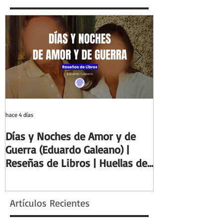
Columnas de Egipto |
de la Historia
Huellas de la Historia
hace 4 días
29 jul
Días y Noches de Amor y de
Entre el cálamo
Guerra (Eduardo Galeano) |
ideal de escrib
Reseñas de Libros | Huellas de
Columnas de Eg
la Historia
de la Historia
Artículos Recientes