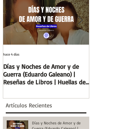
Huellas de la Historia
hace 4 días
29 jul
Días y Noches de Amor y de
Entre el cálamo
Guerra (Eduardo Galeano) |
ideal de escrib
Reseñas de Libros | Huellas de
Columnas de Eg
la Historia
de la Historia
Artículos Recientes
Días y Noches de Amor y de
Guerra (Eduardo Galeano) |