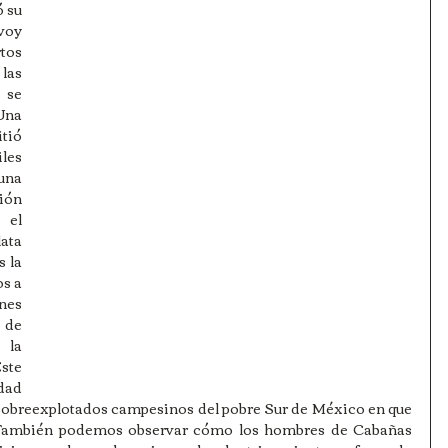
 su 
oy 
tos 
las 
se 
na 
ió 
les 
una 
ión 
el 
ata 
 la 
s a 
nes 
de 
la 
te 
dad 
 sobreexplotados campesinos del pobre Sur de México en que 
o. También podemos observar cómo los hombres de Cabañas 