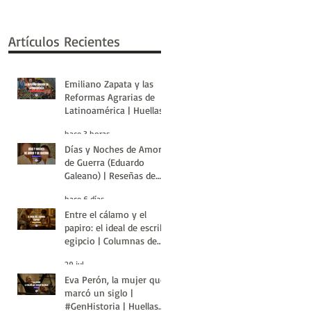
Artículos Recientes
Emiliano Zapata y las
Reformas Agrarias de
Latinoamérica | Huellas
de la Historia
hace 3 horas
Días y Noches de Amor y
de Guerra (Eduardo
Galeano) | Reseñas de
Libros | Huellas de la
hace 6 días
Historia
Entre el cálamo y el
papiro: el ideal de escriba
egipcio | Columnas de
Egipto | Huellas de la
29 jul
Historia
Eva Perón, la mujer que
marcó un siglo |
#GenHistoria | Huellas