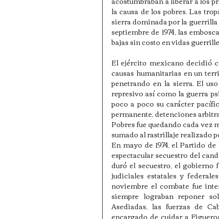
acostumbraban a liberar a los p
la causa de los pobres. Las trop
sierra dominada por la guerrilla
septiembre de 1974, las embosc
bajas sin costo en vidas guerrille
El ejército mexicano decidió c
causas humanitarias en un terri
penetrando en la sierra. El us
represivo así como la guerra ps
poco a poco su carácter pacífi
permanente, detenciones arbitrari
Pobres fue quedando cada vez más
sumado al rastrillaje realizado p
En mayo de 1974, el Partido de
espectacular secuestro del can
duró el secuestro, el gobierno 
judiciales estatales y federal
noviembre el combate fue inten
siempre lograban reponer sol
Asediadas, las fuerzas de Cab
encargado de cuidar a Figueroa