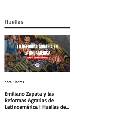
Huellas
hace 3 horas
hace 6 días
Emiliano Zapata y las
Días y Noches de Amor y d
Reformas Agrarias de
Guerra (Eduardo Galeano) |
Latinoamérica | Huellas de
Reseñas de Libros | Huellas
la Historia
de la Historia