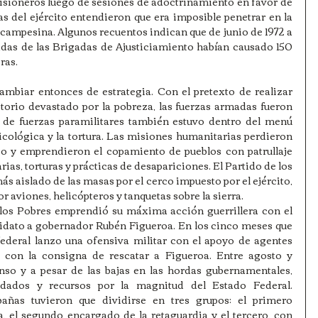
risioneros luego de sesiones de adoctrinamiento en favor de 
as del ejército entendieron que era imposible penetrar en la 
 campesina. Algunos recuentos indican que de junio de 1972 a 
adas de las Brigadas de Ajusticiamiento habían causado 150 
ras.
ambiar entonces de estrategia. Con el pretexto de realizar 
torio devastado por la pobreza, las fuerzas armadas fueron 
o de fuerzas paramilitares también estuvo dentro del menú 
icológica y la tortura. Las misiones humanitarias perdieron 
co y emprendieron el copamiento de pueblos con patrullaje 
as, torturas y prácticas de desapariciones. El Partido de los 
 aislado de las masas por el cerco impuesto por el ejército, 
or aviones, helicópteros y tanquetas sobre la sierra.
 los Pobres emprendió su máxima acción guerrillera con el 
didato a gobernador Rubén Figueroa. En los cinco meses que 
federal lanzo una ofensiva militar con el apoyo de agentes 
es con la consigna de rescatar a Figueroa. Entre agosto y 
so y a pesar de las bajas en las hordas gubernamentales, 
dados y recursos por la magnitud del Estado Federal. 
añas tuvieron que dividirse en tres grupos: el primero 
, el segundo encargado de la retaguardia y el tercero, con 