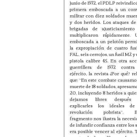
junio de 1972, el PDLP reivindicó
primera emboscada a un conv
militar con diez soldados muer
y dos heridos. Los ataques de 
brigadas de ajusticiamiento 
multiplicaron rápidamente. U
emboscada a un pelotón permit
la expropiación de cuatro fusi
FAL, seis cerrojos, un fusil M2 y 
pistola calibre 45. En otra acc
guerrillera de 1972 contra 
ejército, la revista ¿Por qué? rel
que: “En este combate causamos
muerte de 18 soldados, apresamo
20, incluyendo 8 heridos a quie
dejamos libres después 
explicarles los ideales de 
revolución pobrista”. Es
fragmento nos ilustra la necesi
de infundir confianza entre los
era posible vencer al ejércit