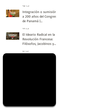
de la Historia
26 jul
Integración o sumisión:
a 200 años del Congreso
de Panamá |
#LatinoaméricaSinVuelt
22 jul
as | Huellas de la
El Ideario Radical en la
Historia
Revolución Francesa:
Filósofos, Jacobinos y
Terror | Huellas de la
14 jul
Historia