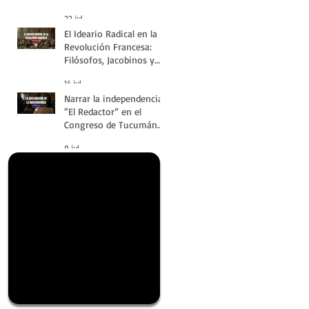
#LatinoaméricaSinVuelt
22 jul
as | Huellas de la
El Ideario Radical en la
Historia
Revolución Francesa:
Filósofos, Jacobinos y
Terror | Huellas de la
14 jul
Historia
Narrar la independencia:
“El Redactor” en el
Congreso de Tucumán
del 9 de Julio de 1816 |
9 jul
Huellas de la Historia