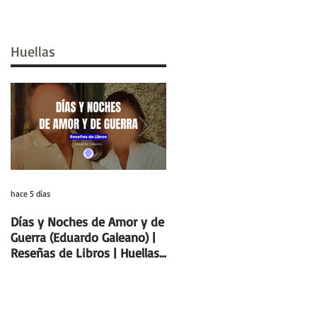
Huellas
hace 5 días
29 jul
Días y Noches de Amor y de
Entre el cálamo y el papiro:
Guerra (Eduardo Galeano) |
el ideal de escriba egipcio |
Reseñas de Libros | Huellas
Columnas de Egipto |
de la Historia
Huellas de la Historia