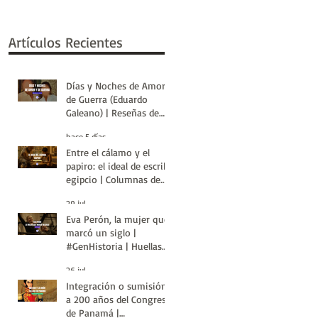
Artículos Recientes
Días y Noches de Amor y
de Guerra (Eduardo
Galeano) | Reseñas de
Libros | Huellas de la
hace 5 días
Historia
Entre el cálamo y el
papiro: el ideal de escriba
egipcio | Columnas de
Egipto | Huellas de la
29 jul
Historia
Eva Perón, la mujer que
marcó un siglo |
#GenHistoria | Huellas
de la Historia
26 jul
Integración o sumisión:
a 200 años del Congreso
de Panamá |