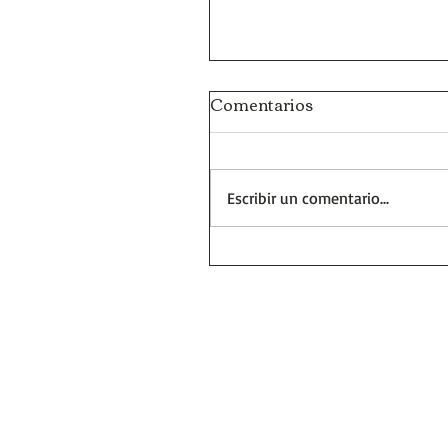
Comentarios
Escribir un comentario...
Recursos para una clase
la Dictadura Militar de 1