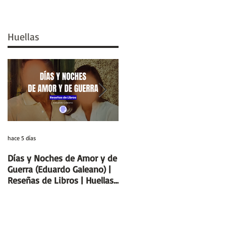
Huellas
hace 5 días
29 jul
Días y Noches de Amor y de
Entre el cálamo y el papiro:
Guerra (Eduardo Galeano) |
el ideal de escriba egipcio |
Reseñas de Libros | Huellas
Columnas de Egipto |
de la Historia
Huellas de la Historia