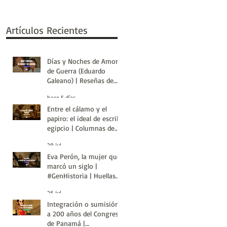
Artículos Recientes
Días y Noches de Amor y
de Guerra (Eduardo
Galeano) | Reseñas de
Libros | Huellas de la
hace 5 días
Historia
Entre el cálamo y el
papiro: el ideal de escriba
egipcio | Columnas de
Egipto | Huellas de la
29 jul
Historia
Eva Perón, la mujer que
marcó un siglo |
#GenHistoria | Huellas
de la Historia
26 jul
Integración o sumisión:
a 200 años del Congreso
de Panamá |