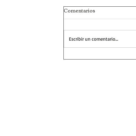
Comentarios
Escribir un comentario...
Días y Noches de Amor y
Guerra (Eduardo Galeano
Reseñas de Libros | Huel
la Historia