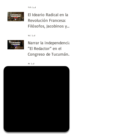
#LatinoaméricaSinVuelt
22 jul
as | Huellas de la
El Ideario Radical en la
Historia
Revolución Francesa:
Filósofos, Jacobinos y
Terror | Huellas de la
14 jul
Historia
Narrar la independencia:
“El Redactor” en el
Congreso de Tucumán
del 9 de Julio de 1816 |
9 jul
Huellas de la Historia