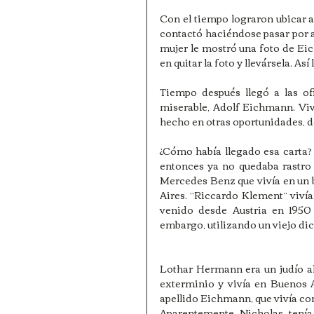
Con el tiempo lograron ubicar 
contactó haciéndose pasar por am
mujer le mostró una foto de Eich
en quitar la foto y llevársela. As
Tiempo después llegó a las of
miserable, Adolf Eichmann. Viv
hecho en otras oportunidades, de
¿Cómo había llegado esa carta?
entonces ya no quedaba rastro 
Mercedes Benz que vivía en un 
Aires. “Riccardo Klement” vivía 
venido desde Austria en 1950 
embargo, utilizando un viejo dic
Lothar Hermann era un judío a
exterminio y vivía en Buenos A
apellido Eichmann, que vivía co
Aparentemente Nicholas tenía