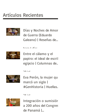
Artículos Recientes
Días y Noches de Amor y
de Guerra (Eduardo
Galeano) | Reseñas de
Libros | Huellas de la
hace 4 días
Historia
Entre el cálamo y el
papiro: el ideal de escriba
egipcio | Columnas de
Egipto | Huellas de la
29 jul
Historia
Eva Perón, la mujer que
marcó un siglo |
#GenHistoria | Huellas
de la Historia
26 jul
Integración o sumisión:
a 200 años del Congreso
de Panamá |