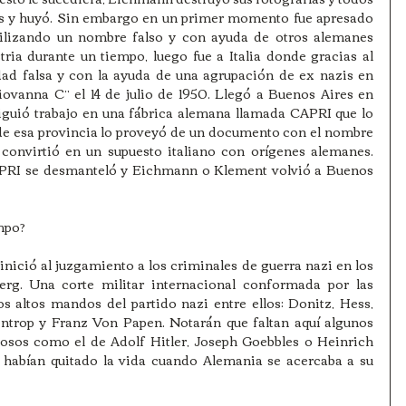
s y huyó. Sin embargo en un primer momento fue apresado 
tilizando un nombre falso y con ayuda de otros alemanes 
ria durante un tiempo, luego fue a Italia donde gracias al 
ad falsa y con la ayuda de una agrupación de ex nazis en 
ovanna C” el 14 de julio de 1950. Llegó a Buenos Aires en 
guió trabajo en una fábrica alemana llamada CAPRI que lo 
 de esa provincia lo proveyó de un documento con el nombre 
convirtió en un supuesto italiano con orígenes alemanes. 
PRI se desmanteló y Eichmann o Klement volvió a Buenos 
mpo?
nició al juzgamiento a los criminales de guerra nazi en los 
rg. Una corte militar internacional conformada por las 
s altos mandos del partido nazi entre ellos: Donitz, Hess, 
ntrop y Franz Von Papen. Notarán que faltan aquí algunos 
os como el de Adolf Hitler, Joseph Goebbles o Heinrich 
abían quitado la vida cuando Alemania se acercaba a su 