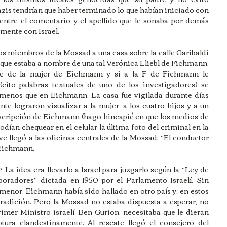
zis tendrían que haber terminado lo que habían iniciado con 
entre el comentario y el apellido que le sonaba por demás 
mente con Israel.
os miembros de la Mossad a una casa sobre la calle Garibaldi 
que estaba a nombre de una tal Verónica Lliebl de Fichmann. 
e de la mujer de Eichmann y si a la F de Fichmann le 
cito palabras textuales de uno de los investigadores) se 
menos que en Eichmann. La casa fue vigilada durante días 
e lograron visualizar a la mujer, a los cuatro hijos y a un 
scripción de Eichmann (hago hincapié en que los medios de 
ían chequear en el celular la última foto del criminal en la 
e llegó a las oficinas centrales de la Mossad: “El conductor 
 Eichmann.
La idea era llevarlo a Israel para juzgarlo según la “Ley de 
boradores” dictada en 1950 por el Parlamento Israelí. Sin 
enor, Eichmann había sido hallado en otro país y, en estos 
tradición. Pero la Mossad no estaba dispuesta a esperar, no 
imer Ministro israelí, Ben Gurion, necesitaba que le dieran 
tura clandestinamente. Al rescate llegó el consejero del 