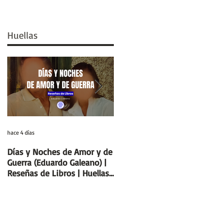
Huellas
hace 4 días
29 jul
Días y Noches de Amor y de
Entre el cálamo y el papiro:
Guerra (Eduardo Galeano) |
el ideal de escriba egipcio |
Reseñas de Libros | Huellas
Columnas de Egipto |
de la Historia
Huellas de la Historia