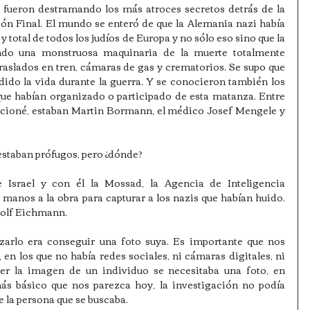
s fueron destramando los más atroces secretos detrás de la 
ión Final. El mundo se enteró de que la Alemania nazi había 
y total de todos los judíos de Europa y no sólo eso sino que la 
do una monstruosa maquinaria de la muerte totalmente 
raslados en tren, cámaras de gas y crematorios. Se supo que 
dido la vida durante la guerra. Y se conocieron también los 
e habían organizado o participado de esta matanza. Entre 
ncioné, estaban Martin Bormann, el médico Josef Mengele y 
estaban prófugos, pero ¿dónde?
 Israel y con él la Mossad, la Agencia de Inteligencia 
o manos a la obra para capturar a los nazis que habían huido. 
dolf Eichmann.
zarlo era conseguir una foto suya. Es importante que nos 
n los que no había redes sociales, ni cámaras digitales, ni 
cer la imagen de un individuo se necesitaba una foto, en 
 más básico que nos parezca hoy, la investigación no podía 
de la persona que se buscaba.