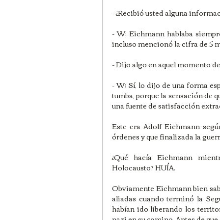
- ¿Recibió usted alguna informac
- W: Eichmann hablaba siempre
incluso mencionó la cifra de 5 m
- Dijo algo en aquel momento de
- W: Sí, lo dijo de una forma esp
tumba, porque la sensación de qu
una fuente de satisfacción extr
Este era Adolf Eichmann según 
órdenes y que finalizada la guer
¿Qué hacía Eichmann mientra
Holocausto? HUÍA.
Obviamente Eichmann bien sabía l
aliadas cuando terminó la Seg
habían ido liberando los territ
nazi en su camino. Antes de que 