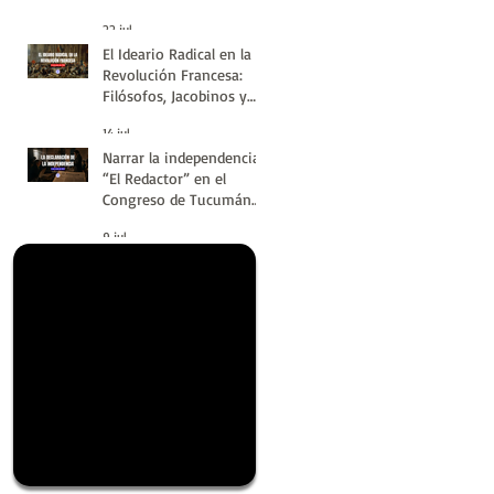
#LatinoaméricaSinVuelt
22 jul
as | Huellas de la
El Ideario Radical en la
Historia
Revolución Francesa:
Filósofos, Jacobinos y
Terror | Huellas de la
14 jul
Historia
Narrar la independencia:
“El Redactor” en el
Congreso de Tucumán
del 9 de Julio de 1816 |
9 jul
Huellas de la Historia