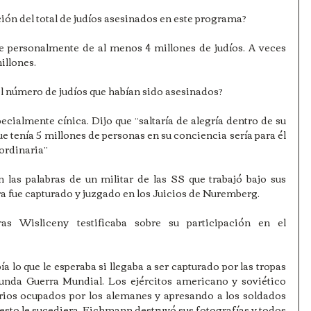
ión del total de judíos asesinados en este programa?
 personalmente de al menos 4 millones de judíos. A veces 
illones.
l número de judíos que habían sido asesinados?
ecialmente cínica. Dijo que “saltaría de alegría dentro de su 
e tenía 5 millones de personas en su conciencia sería para él 
aordinaria”
las palabras de un militar de las SS que trabajó bajo sus 
ra fue capturado y juzgado en los Juicios de Nuremberg.
s Wisliceny testificaba sobre su participación en el 
o que le esperaba si llegaba a ser capturado por las tropas 
unda Guerra Mundial. Los ejércitos americano y soviético 
orios ocupados por los alemanes y apresando a los soldados 
esto le sucediera, Eichmann destruyó sus fotografías y todos 