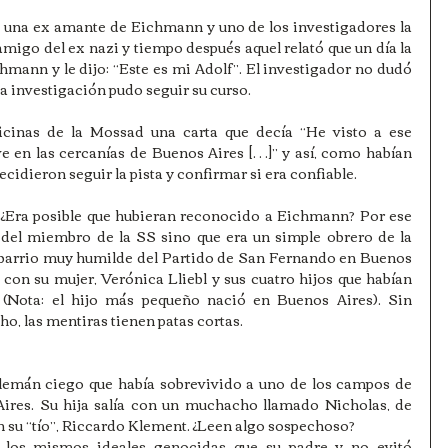
a una ex amante de Eichmann y uno de los investigadores la 
igo del ex nazi y tiempo después aquel relató que un día la 
mann y le dijo: “Este es mi Adolf”. El investigador no dudó 
í la investigación pudo seguir su curso.
icinas de la Mossad una carta que decía “He visto a ese 
e en las cercanías de Buenos Aires […]” y así, como habían 
cidieron seguir la pista y confirmar si era confiable.
 ¿Era posible que hubieran reconocido a Eichmann? Por ese 
del miembro de la SS sino que era un simple obrero de la 
barrio muy humilde del Partido de San Fernando en Buenos 
con su mujer, Verónica Lliebl y sus cuatro hijos que habían 
(Nota: el hijo más pequeño nació en Buenos Aires). Sin 
ho, las mentiras tienen patas cortas.
lemán ciego que había sobrevivido a uno de los campos de 
ires. Su hija salía con un muchacho llamado Nicholas, de 
n su “tío”, Riccardo Klement. ¿Leen algo sospechoso?
 los mismos ideales genocidas que su padre y no evitó 