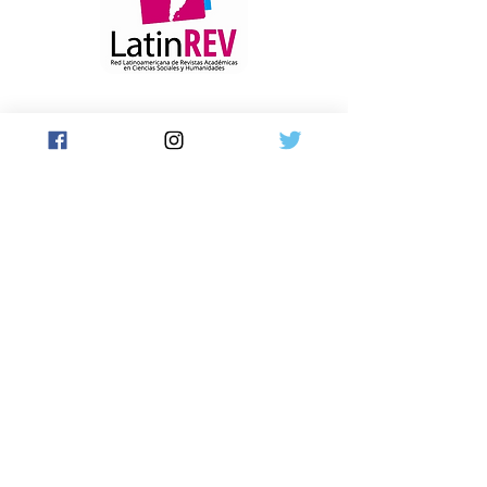
cierre de la tarjeta (crédito).
• ¿Puedo pagar con MercadoPago?
¡Claro! Eligiendo la opción "Pago
Manual" nos pondremos en contacto
para enviarte el CVU de transferencia y
en un plazo de 24hs estarás recibiendo
nuestros productos
digitales
en tu
casilla de mail.