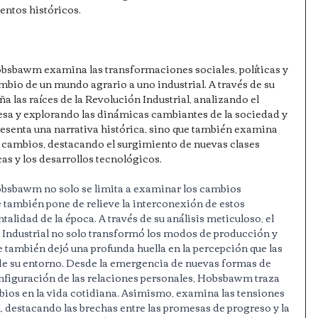
ntos históricos.
obsbawm examina las transformaciones sociales, políticas y 
io de un mundo agrario a uno industrial. A través de su 
ña las raíces de la Revolución Industrial, analizando el 
sa y explorando las dinámicas cambiantes de la sociedad y 
resenta una narrativa histórica, sino que también examina 
s cambios, destacando el surgimiento de nuevas clases 
cas y los desarrollos tecnológicos.
obsbawm no solo se limita a examinar los cambios 
 también pone de relieve la interconexión de estos 
talidad de la época. A través de su análisis meticuloso, el 
 Industrial no solo transformó los modos de producción y 
ue también dejó una profunda huella en la percepción que las 
de su entorno. Desde la emergencia de nuevas formas de 
onfiguración de las relaciones personales, Hobsbawm traza 
bios en la vida cotidiana. Asimismo, examina las tensiones 
 destacando las brechas entre las promesas de progreso y la 