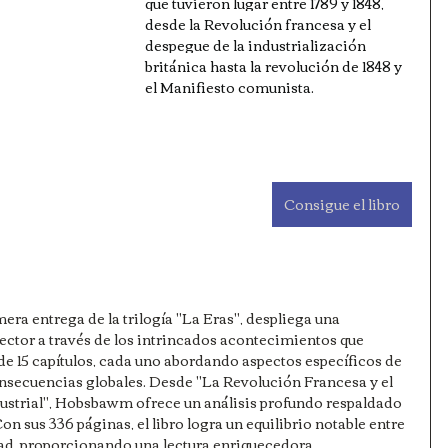
que tuvieron lugar entre 1789 y 1848, 
desde la Revolución francesa y el 
despegue de la industrialización 
británica hasta la revolución de 1848 y 
el Manifiesto comunista. 
Consigue el libro
mera entrega de la trilogía "La Eras", despliega una 
 lector a través de los intrincados acontecimientos que 
de 15 capítulos, cada uno abordando aspectos específicos de 
onsecuencias globales. Desde "La Revolución Francesa y el 
ustrial", Hobsbawm ofrece un análisis profundo respaldado 
n sus 336 páginas, el libro logra un equilibrio notable entre 
dad, proporcionando una lectura enriquecedora.