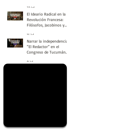
#LatinoaméricaSinVuelt
22 jul
as | Huellas de la
El Ideario Radical en la
Historia
Revolución Francesa:
Filósofos, Jacobinos y
Terror | Huellas de la
14 jul
Historia
Narrar la independencia:
“El Redactor” en el
Congreso de Tucumán
del 9 de Julio de 1816 |
9 jul
Huellas de la Historia