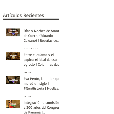
Artículos Recientes
Días y Noches de Amor y
de Guerra (Eduardo
Galeano) | Reseñas de
Libros | Huellas de la
hace 3 días
Historia
Entre el cálamo y el
papiro: el ideal de escriba
egipcio | Columnas de
Egipto | Huellas de la
29 jul
Historia
Eva Perón, la mujer que
marcó un siglo |
#GenHistoria | Huellas
de la Historia
26 jul
Integración o sumisión:
a 200 años del Congreso
de Panamá |