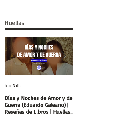
Huellas
hace 3 días
29 jul
Días y Noches de Amor y de
Entre el cálamo y el papiro:
Guerra (Eduardo Galeano) |
el ideal de escriba egipcio |
Reseñas de Libros | Huellas
Columnas de Egipto |
de la Historia
Huellas de la Historia