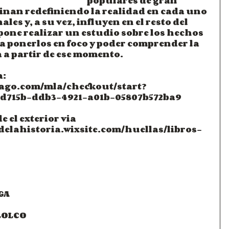
populares de gran 
nan redefiniendo la realidad en cada uno 
les y, a su vez, influyen en el resto del 
opone realizar un estudio sobre los hechos 
 ponerlos en foco y poder comprender la 
a a partir de ese momento.
a:
ago.com/mla/checkout/start?
ed715b-ddb3-4921-a01b-05807b572ba9 
 el exterior via 
delahistoria.wixsite.com/huellas/libros-
GA
LOLCO