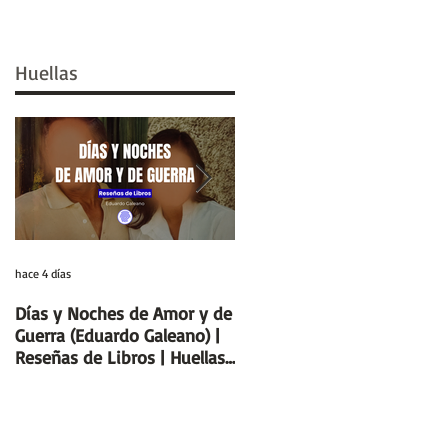
Huellas
hace 4 días
29 jul
Días y Noches de Amor y de
Entre el cálamo y el papiro:
Guerra (Eduardo Galeano) |
el ideal de escriba egipcio |
Reseñas de Libros | Huellas
Columnas de Egipto |
de la Historia
Huellas de la Historia