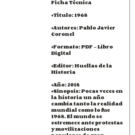
Ficha Técnica
♦Título: 1968
♦Autores: Pablo Javier 
Coronel
♦Formato: PDF - Libro 
Digital
♦Editor: Huellas de la 
Historia
♦Año: 2018
♦Sinopsis: Pocas veces en 
la historia un año 
cambia tanto la realidad 
mundial como lo fue 
1968. El mundo se 
estremece ante protestas 
y movilizaciones 