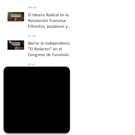
#LatinoaméricaSinVuelt
22 jul
as | Huellas de la
El Ideario Radical en la
Historia
Revolución Francesa:
Filósofos, Jacobinos y
Terror | Huellas de la
14 jul
Historia
Narrar la independencia:
“El Redactor” en el
Congreso de Tucumán
del 9 de Julio de 1816 |
9 jul
Huellas de la Historia