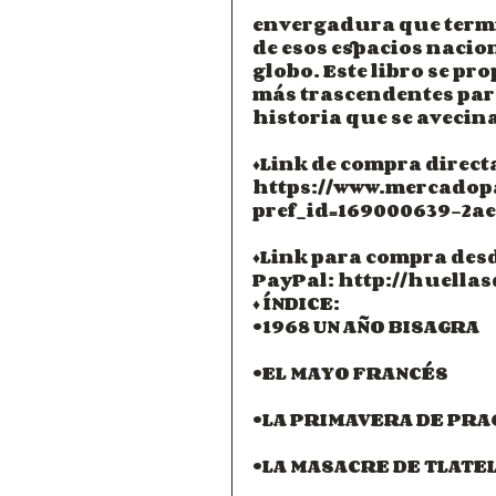
envergadura que termi
de esos espacios naciona
globo. Este libro se pr
más trascendentes para
historia que se avecin
♦Link de compra direct
https://www.mercadop
pref_id=169000639-2a
♦Link para compra desde
PayPal: http://huellas
♦ ÍNDICE:
•1968 UN AÑO BISAGRA
•EL MAYO FRANCÉS
•LA PRIMAVERA DE PRA
•LA MASACRE DE TLATE