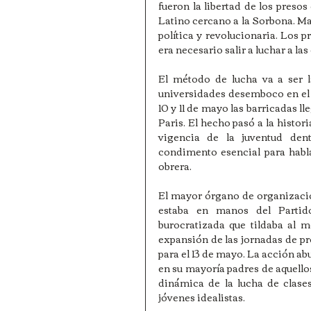
fueron la libertad de los presos 
Latino cercano a la Sorbona. Ma
política y revolucionaria. Los
era necesario salir a luchar a las 
El método de lucha va a ser la
universidades desemboco en el 
10 y 11 de mayo las barricadas ll
Paris. El hecho pasó a la histor
vigencia de la juventud den
condimento esencial para hablar
obrera.
El mayor órgano de organizació
estaba en manos del Partid
burocratizada que tildaba al mo
expansión de las jornadas de pro
para el 13 de mayo. La acción abus
en su mayoría padres de aquellos
dinámica de la lucha de clase
jóvenes idealistas.