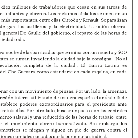
diez millones de trabajadores que cesan en sus tareas de 
 estudiantes y obreros. Los reclamos aislados se unen en un 
 más importantes, entre ellas Citroën y Renault. Se paralizan 
 de gas, los astilleros y la electricidad. La unión obrero-
el general De Gaulle del gobierno, el reparto de las horas de 
ociedad toda.
va noche de las barricadas que termina con un muerto y 500 
tes se suman invadiendo la ciudad bajo la consigna: “No al 
revolución completa de la ciudad”. El Barrio Latino es 
del Che Guevara como estandarte en cada esquina, en cada 
nar con un movimiento de pinzas. Por un lado, la amenaza 
epresión interna utilizando de manera espuria el artículo 16 de 
stablece poderes extraordinarios para el presidente ante 
reinta días. Por otro lado, buscar un pacto con las centrales 
nto salarial y una reducción de las horas de trabajo, entre 
r el movimiento obrero burocratizado. Sin embargo los 
tomotrices se niegan y siguen en pie de guerra contra el 
ones parciales pactadas por la burocracia sindical.