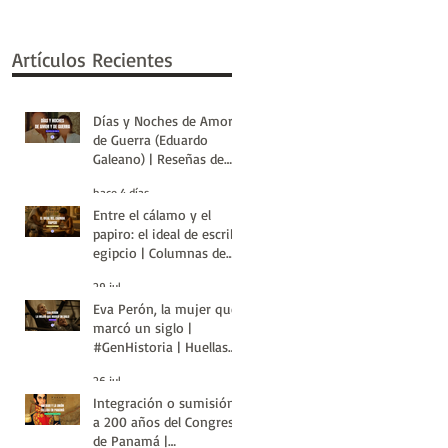
Artículos Recientes
Días y Noches de Amor y
de Guerra (Eduardo
Galeano) | Reseñas de
Libros | Huellas de la
hace 4 días
Historia
Entre el cálamo y el
papiro: el ideal de escriba
egipcio | Columnas de
Egipto | Huellas de la
29 jul
Historia
Eva Perón, la mujer que
marcó un siglo |
#GenHistoria | Huellas
de la Historia
26 jul
Integración o sumisión:
a 200 años del Congreso
de Panamá |