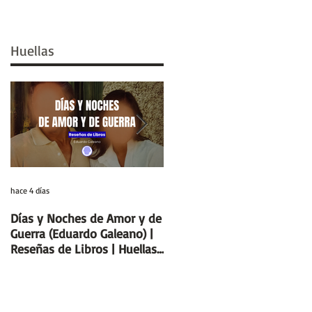
Huellas
hace 4 días
29 jul
Días y Noches de Amor y de
Entre el cálamo y el papiro:
Guerra (Eduardo Galeano) |
el ideal de escriba egipcio |
Reseñas de Libros | Huellas
Columnas de Egipto |
de la Historia
Huellas de la Historia