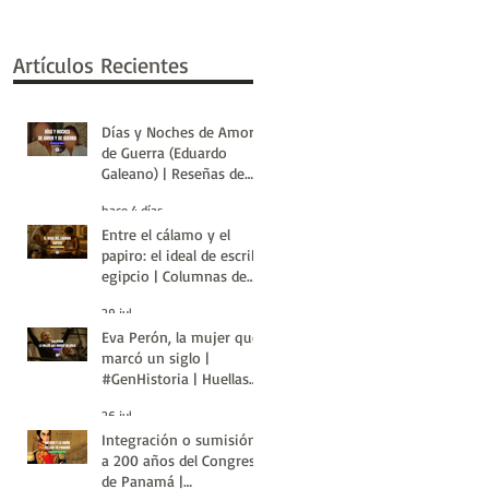
Artículos Recientes
Días y Noches de Amor y
de Guerra (Eduardo
Galeano) | Reseñas de
Libros | Huellas de la
hace 4 días
Historia
Entre el cálamo y el
papiro: el ideal de escriba
egipcio | Columnas de
Egipto | Huellas de la
29 jul
Historia
Eva Perón, la mujer que
marcó un siglo |
#GenHistoria | Huellas
de la Historia
26 jul
Integración o sumisión:
a 200 años del Congreso
de Panamá |