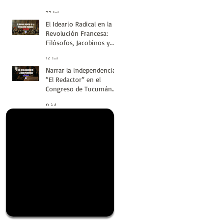
#LatinoaméricaSinVuelt
22 jul
as | Huellas de la
El Ideario Radical en la
Historia
Revolución Francesa:
Filósofos, Jacobinos y
Terror | Huellas de la
14 jul
Historia
Narrar la independencia:
“El Redactor” en el
Congreso de Tucumán
del 9 de Julio de 1816 |
9 jul
Huellas de la Historia