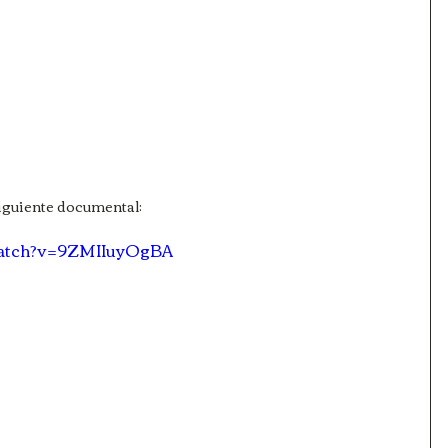
siguiente documental:
watch?v=9ZMIIuyOgBA