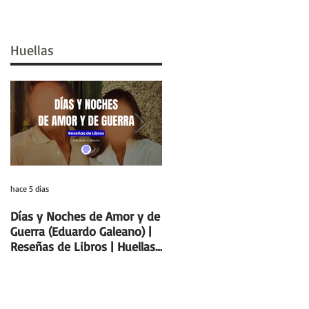
Huellas
hace 5 días
29 jul
Días y Noches de Amor y de
Entre el cálamo y el papiro:
Guerra (Eduardo Galeano) |
el ideal de escriba egipcio |
Reseñas de Libros | Huellas
Columnas de Egipto |
de la Historia
Huellas de la Historia