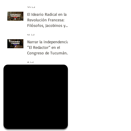
#LatinoaméricaSinVuelt
22 jul
as | Huellas de la
El Ideario Radical en la
Historia
Revolución Francesa:
Filósofos, Jacobinos y
Terror | Huellas de la
14 jul
Historia
Narrar la independencia:
“El Redactor” en el
Congreso de Tucumán
del 9 de Julio de 1816 |
9 jul
Huellas de la Historia