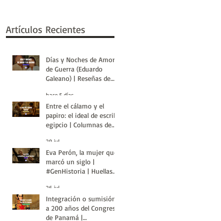
Artículos Recientes
Días y Noches de Amor y
de Guerra (Eduardo
Galeano) | Reseñas de
Libros | Huellas de la
hace 5 días
Historia
Entre el cálamo y el
papiro: el ideal de escriba
egipcio | Columnas de
Egipto | Huellas de la
29 jul
Historia
Eva Perón, la mujer que
marcó un siglo |
#GenHistoria | Huellas
de la Historia
26 jul
Integración o sumisión:
a 200 años del Congreso
de Panamá |