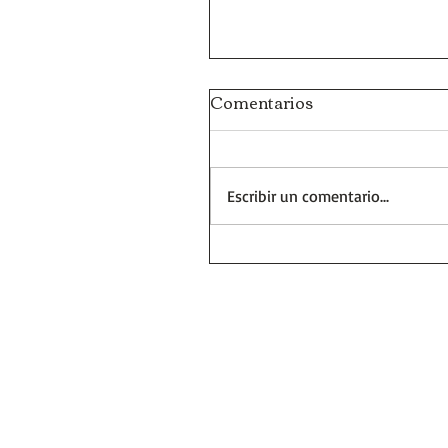
Comentarios
Escribir un comentario...
Días y Noches de Amor y
Guerra (Eduardo Galeano
Reseñas de Libros | Huel
la Historia