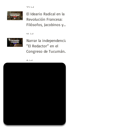
#LatinoaméricaSinVuelt
22 jul
as | Huellas de la
El Ideario Radical en la
Historia
Revolución Francesa:
Filósofos, Jacobinos y
Terror | Huellas de la
14 jul
Historia
Narrar la independencia:
“El Redactor” en el
Congreso de Tucumán
del 9 de Julio de 1816 |
9 jul
Huellas de la Historia