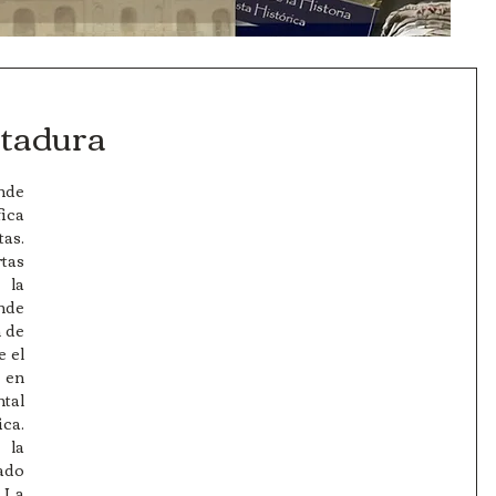
ctadura
de 
ica 
as. 
tas 
 la 
de 
 de 
 el 
en 
al 
ca. 
la 
do 
 La 