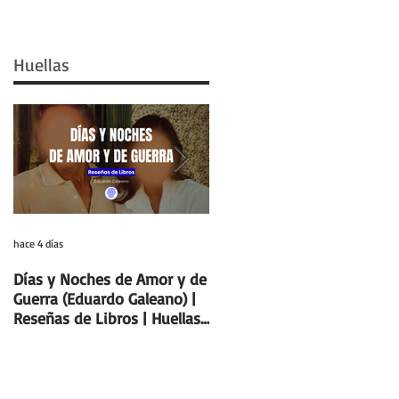
Huellas
hace 4 días
29 jul
Días y Noches de Amor y de
Entre el cálamo y el papiro:
Guerra (Eduardo Galeano) |
el ideal de escriba egipcio |
Reseñas de Libros | Huellas
Columnas de Egipto |
de la Historia
Huellas de la Historia