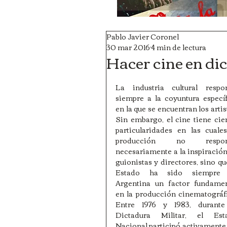
Pablo Javier Coronel
30 mar 2016
4 min de lectura
Hacer cine en di
La industria cultural respon
siempre a la coyuntura específ
en la que se encuentran los artist
Sin embargo, el cine tiene cier
particularidades en las cuales
producción no respon
necesariamente a la inspiración
guionistas y directores, sino que
Estado ha sido siempre 
Argentina un factor fundament
en la producción cinematográfi
Entre 1976 y 1983, durante 
Dictadura Militar, el Esta
Nacional participó activamente.