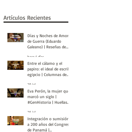
Artículos Recientes
Días y Noches de Amor y
de Guerra (Eduardo
Galeano) | Reseñas de
Libros | Huellas de la
hace 4 días
Historia
Entre el cálamo y el
papiro: el ideal de escriba
egipcio | Columnas de
Egipto | Huellas de la
29 jul
Historia
Eva Perón, la mujer que
marcó un siglo |
#GenHistoria | Huellas
de la Historia
26 jul
Integración o sumisión:
a 200 años del Congreso
de Panamá |