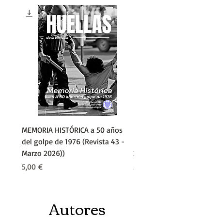
MEMORIA HISTÓRICA a 50 años
El Rosismo y la Soberaní
del golpe de 1976 (Revista 43 -
Nacional (Revista 42 - N
Marzo 2026))
2025)
Precio
Precio
5,00 €
5,00 €
Autores