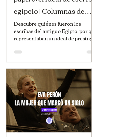
egipcio | Columnas de
Egipto | Huellas de la
Descubre quiénes fueron los
escribas del antiguo Egipto, por qué
Historia
representaban un ideal de prestigio
y poder, y qué revela la Sátira de los
Oficios sobre la educación, la
literatura sapiencial y la sociedad
egipcia.