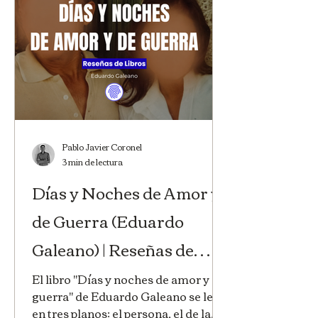
Pablo Javier Coronel
3 min de lectura
Días y Noches de Amor y
de Guerra (Eduardo
Galeano) | Reseñas de
Libros | Huellas de la
El libro "Días y noches de amor y de
guerra" de Eduardo Galeano se lee
Historia
en tres planos: el persona, el de la