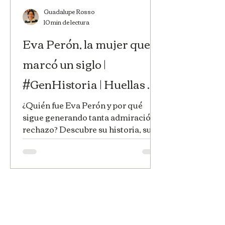
Guadalupe Rosso
10 min de lectura
Eva Perón, la mujer que
marcó un siglo |
#GenHistoria | Huellas de
la Historia
¿Quién fue Eva Perón y por qué
sigue generando tanta admiración y
rechazo? Descubre su historia, su
legado político, el voto femenino y
el impacto de Evita en la Argentina.