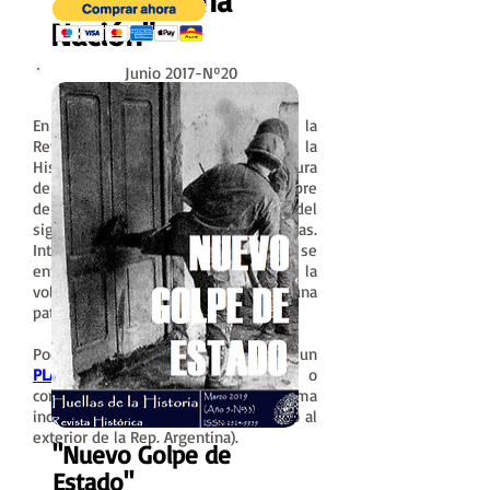
"Creando una
Nación
"
Junio 2017-Nº20
ISSN:
2524-9959
En nuestro vigecimo número de la
Revista Histórica de Huellas de la
Historia nos proponemos tomar la figura
de Manuel Belgrano como un hombre
de época, poniéndolo en el contexto del
siglo XIX con sus luces y sus sombras.
Intentaremos pensar de que forma se
entronca su proyecto de país con la
voluntad creadora de símbolos para una
patria nueva.
Podés obtenerla suscribiendo a un
PLAN
por solo $25 (por mes) o
comprando este número de forma
individual por $35 (USD 3.5 para envio al
exterior de la Rep. Argentina).
"Nuevo Golpe de
Estado"