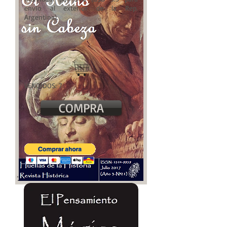
envio al exterior de la Rep.
Argentina).
VENDIDOS: 7
COMPRA
"El Reino sin
Cabeza
"