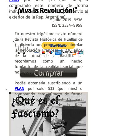
comprando este número de forma
"¡Viva la Revolución!"
individual por $35 (USD 3.5 para envio al
exterior de la Rep. Argentina).
Julio 2019-Nº36
ISSN:
2524-9959
En nuestro trigésimo sexto número
de la Revista Histórica de Huellas de
la Historia nos proponemos abordar
la Revolución Francesa a 230 años
de la toma de la Bastilla. La
recordamos como un hecho
fundante de la realidad social que
Comprar
nos rodea hoy en día.
Podés obtenerla suscribiendo a un
PLAN
por solo $33 (por mes) o
comprando este número de forma
individual por $40 (USD 3.5 para
envio al exterior de la Rep.
Argentina).