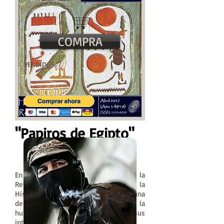
COMPRA
VENDIDOS: 7
"Papiros de Egipto
"
Abril 2017-Nº18
ISSN:
2524-9959
En nuestro decimoctavo número de la
Revista Histórica de Huellas de la
Historia nos proponemos bucear en una
de las culturas mas antiguas de la
humanidad para desentreñar sus
intrigas, sus historias y sus mitos