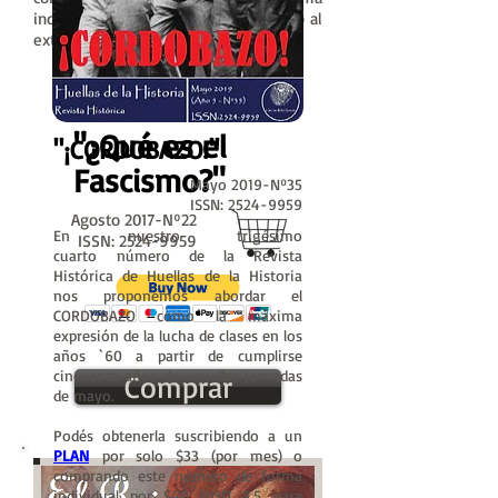
individual por $35 (USD 3.5 para envio al
exterior de la Rep. Argentina).
"¿Qué es el
"¡CORDOBAZO!"
Fascismo?
"
Mayo 2019-Nº35
ISSN:
2524-9959
Agosto 2017-Nº22
En nuestro trigésimo
ISSN:
2524-9959
cuarto número de la Revista
Histórica de Huellas de la Historia
nos proponemos abordar el
CORDOBAZO como la máxima
expresión de la lucha de clases en los
años `60 a partir de cumplirse
cincuenta años de aquellas jornadas
Comprar
de mayo.
Podés obtenerla suscribiendo a un
PLAN
por solo $33 (por mes) o
comprando este número de forma
individual por $40 (USD 3.5 para