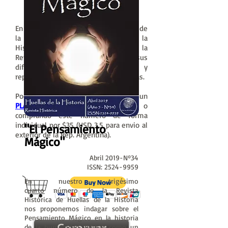
Julio 2017-Nº21
ISSN:
2524-9959
En nuestro vigésimo primer número de
la Revista Histórica de Huellas de la
Historia nos proponemos abordar la
Revolución Francesa desde sus
diferentes implicaciones y
repercusiones en Francia y sus colonias.
Podés obtenerla suscribiendo a un
PLAN
por solo $25 (por mes) o
comprando este número de forma
individual por $35 (USD 3.5 para envio al
"El Pensamiento
exterior de la Rep. Argentina).
Mágico"
Abril 2019-Nº34
ISSN:
2524-9959
En nuestro trigésimo
cuarto número de la Revista
Histórica de Huellas de la Historia
nos proponemos indagar sobre el
Pensamiento Mágico en la historia
de la humanidad. Pensar como un