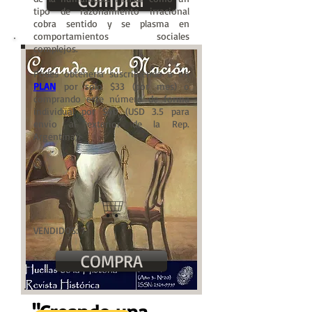
Comprar
tipo de razonamiento irracional
cobra sentido y se plasma en
comportamientos sociales
complejos.
Podés obtenerla suscribiendo a un
PLAN
por solo $33 (por mes) o
comprando este número de forma
individual por $40 (USD 3.5 para
envio al exterior de la Rep.
Argentina).
VENDIDOS: 7
COMPRA