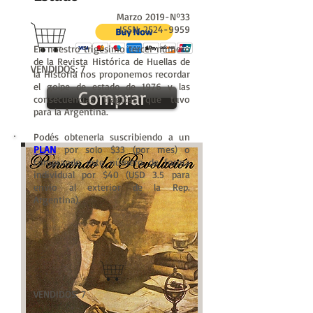
Marzo 2019-Nº33
ISSN:
2524-9959
En nuestro trigésimo tercer número
de la Revista Histórica de Huellas de
VENDIDOS: 7
la Historia nos proponemos recordar
el golpe de estado de 1976 y las
Comprar
consecuencias tragicas que tuvo
para la Argentina.
Podés obtenerla suscribiendo a un
PLAN
por solo $33 (por mes) o
comprando este número de forma
individual por $40 (USD 3.5 para
envio al exterior de la Rep.
Argentina).
VENDIDOS: 7