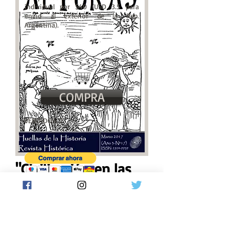
individual por $40 (USD 3.5 para
envio al exterior de la Rep.
Argentina).
COMPRA
VENDIDOS: 7
"Civilización en las
Alturas
"
Marzo 2017-Nº17
ISSN:
2524-9959
En nuestro decimoseptimo número de