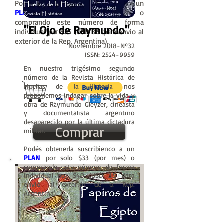
Podés obtenerla suscribiendo a un
PLAN
por solo $25 (por mes) o
comprando este número de forma
"El Ojo de Raymundo"
individual por $35 (USD 3.5 para envio al
exterior de la Rep. Argentina).
Noviembre 2018-Nº32
ISSN:
2524-9959
En nuestro trigésimo segundo
número de la Revista Histórica de
Huellas de la Historia nos
proponemos indagar sobre la vida y
obra de Raymundo Gleyzer, cineasta
y documentalista argentino
desaparecido por la última dictadura
Comprar
militar.
Podés obtenerla suscribiendo a un
PLAN
por solo $33 (por mes) o
comprando este número de forma
individual por $40 (USD 3.5 para
envio al exterior de la Rep.
Argentina).