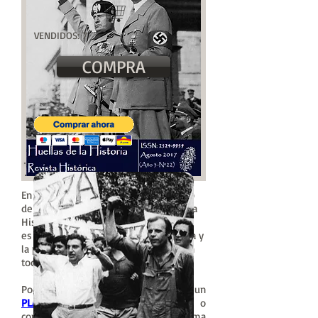
VENDIDOS: 7
COMPRA
En nuestro vigésimo segundo número
de la Revista Histórica de Huellas de la
Historia nos proponemos explicar qué
es el Fascismo, su nacimiento en Italia y
la permanencia de su pensamiento en
todo el siglo XX hasta nuestros días.
Podés obtenerla suscribiendo a un
PLAN
por solo $25 (por mes) o
comprando este número de forma