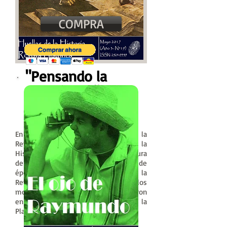
COMPRA
"Pensando la
Revolución
"
Mayo 2017-Nº19
ISSN:
2524-9959
En nuestro decimnoveno número de la
Revista Histórica de Huellas de la
Historia nos proponemos tomar la figura
de Mariano Moreno como un hombre de
época, poniéndolo en el contexto de la
Revolución de Mayo y de los
movimientos sociales que confluyeron
en el fin del Virreinato del Río de la
Plata.