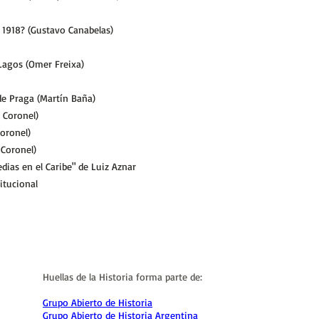
 1918? (Gustavo Canabelas)
 Lagos (Omer Freixa)
de Praga (Martín Baña)
r Coronel)
Coronel)
 Coronel)
dias en el Caribe" de Luiz Aznar
itucional
Huellas de la Historia forma parte de:
Grupo Abierto de Historia
Grupo Abierto de Historia Argentina