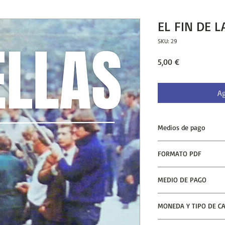
EL FIN DE 
SKU: 29
Precio
5,00 €
Ag
Medios de pago
• Compra directa con t
FORMATO PDF
automática)
• Compra vía Mercado
Una vez realizado el p
(se recibe en tu casill
MEDIO DE PAGO
forma inmediata y au
Tarjetas de Crédito/D
MONEDA Y TIPO DE C
La moneda fijada es 