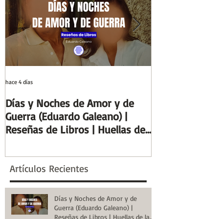
Historia
de la Historia
hace 4 días
29 jul
Días y Noches de Amor y de
Entre el cálamo
Guerra (Eduardo Galeano) |
ideal de escrib
Reseñas de Libros | Huellas de
Columnas de Eg
la Historia
de la Historia
Artículos Recientes
Días y Noches de Amor y de
Guerra (Eduardo Galeano) |
Reseñas de Libros | Huellas de la