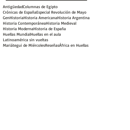
Antigüedad
Columnas de Egipto
Crónicas de España
Especial Revolución de Mayo
GenHistoria
Historia Americana
Historia Argentina
Historia Contemporánea
Historia Medieval
Historia Moderna
Historia de España
Huellas Mundial
Huellas en el aula
Latinoamérica sin vueltas
Mariátegui de Miércoles
Reseñas
África en Huellas