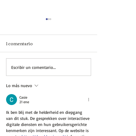
1 comentario
Recursos para una clase
Recursos para 
Escribir un comentario...
de historia entretenida
de introducción
Lo más nuevo
y dinámica
Historia
Casie
21 ene
Ik ben blij met de helderheid en diepgang 
van dit stuk. De gesprekken over interactieve 
digitale diensten en hun gebruikersgerichte 
kenmerken zijn interessant. Op de website is 