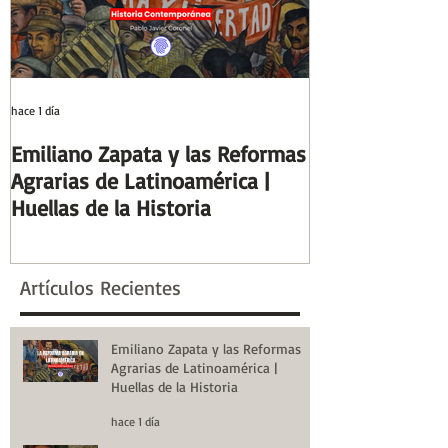
hace 1 día
2 ago
Emiliano Zapata y las Reformas
Días y Noches
Agrarias de Latinoamérica |
Guerra (Eduard
Huellas de la Historia
Reseñas de Lib
la Historia
Artículos Recientes
Emiliano Zapata y las Reformas
Agrarias de Latinoamérica |
Huellas de la Historia
hace 1 día