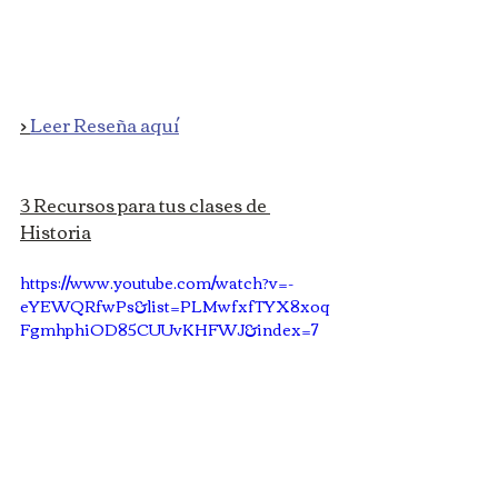
> 
Leer Reseña aquí
3 Recursos para tus clases de 
Historia
https://www.youtube.com/watch?v=-
eYEWQRfwPs&list=PLMwfxfTYX8xoq
FgmhphiOD85CUUvKHFWJ&index=7