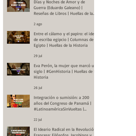
Días y Noches de Amor y de
Guerra (Eduardo Galeano) |
Reseñas de Libros | Huellas de la
Historia
2 ago
Entre el cálamo y el papiro: el ideal
de escriba egipcio | Columnas de
Egipto | Huellas de la Historia
29 jul
Eva Perón, la mujer que marcó un
siglo | #GenHistoria | Huellas de la
Historia
26 jul
Integración o sumisión: a 200
años del Congreso de Panamá |
#LatinoaméricaSinVueltas |
Huellas de la Historia
22 jul
El Ideario Radical en la Revolución
Francesa: Filósofos, Jacobinos y