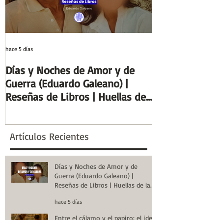
hace 5 días
29 jul
Días y Noches de Amor y de
Entre el cálamo
Guerra (Eduardo Galeano) |
ideal de escrib
Reseñas de Libros | Huellas de
Columnas de Eg
la Historia
de la Historia
Artículos Recientes
Días y Noches de Amor y de
Guerra (Eduardo Galeano) |
Reseñas de Libros | Huellas de la
Historia
hace 5 días
Entre el cálamo y el papiro: el ideal