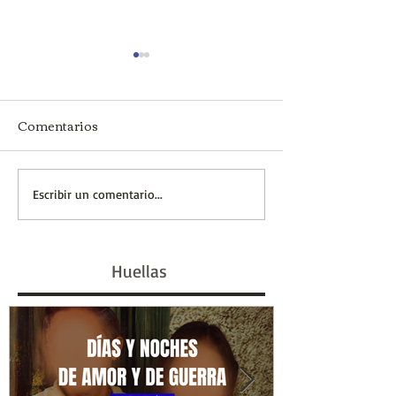
Comentarios
El Golpe del 43 y los
El Golpe de 1930
Escribir un comentario...
origenes del peronismo
del proyecto de
Yrigoyen
Huellas