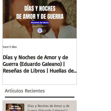
Nuestro Pasado? |
movilizan | Hue
Huellas de la Historia
Aula | Huellas d
Historia
hace 5 días
29 jul
Días y Noches de Amor y de
Entre el cálamo
Guerra (Eduardo Galeano) |
ideal de escrib
Reseñas de Libros | Huellas de
Columnas de Eg
la Historia
de la Historia
Artículos Recientes
Días y Noches de Amor y de
Guerra (Eduardo Galeano) |