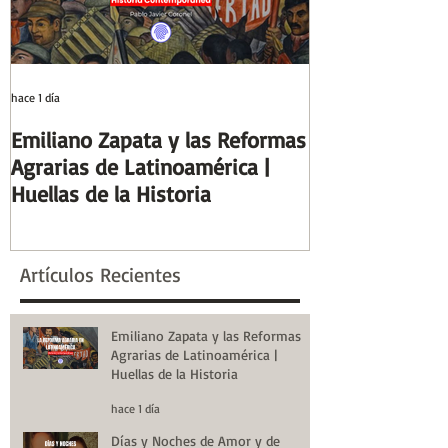
hace 1 día
hace 7 días
Emiliano Zapata y las Reformas
Días y Noches
Agrarias de Latinoamérica |
Guerra (Eduard
Huellas de la Historia
Reseñas de Lib
la Historia
Artículos Recientes
Emiliano Zapata y las Reformas
Agrarias de Latinoamérica |
Huellas de la Historia
hace 1 día
Días y Noches de Amor y de