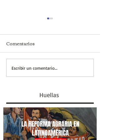
Comentarios
Dossier Especial:
El programa c
Escribir un comentario...
Belgrano creando una
bandera
Nación
Huellas