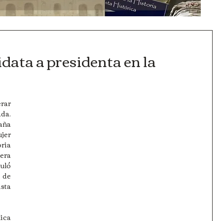
data a presidenta en la
da. 
aña 
jer 
ia 
ra 
ló 
 de 
ta 
ica 