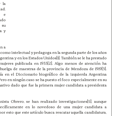
la 
d. 
 e 
ado 
su 
 y 
n a 
l como intelectual y pedagoga en la segunda parte de los años 
Argentina y en los Estados Unidos[1]. También se le ha prestado 
mujeres publicada en 1933[2]. Algo menos de atención ha 
 huelga de maestras de la provincia de Mendoza de 1919[3]. 
a en el Diccionario biográfico de la izquierda Argentina 
Pero en ningún caso se ha puesto el foco especialmente en su 
ativo dado que fue la primera mujer candidata a presidenta 
ista Obrero, se han realizado investigaciones[5], aunque 
ecíficamente en lo novedoso de una mujer candidata a 
or esto que este artículo busca rescatar aquella candidatura, 