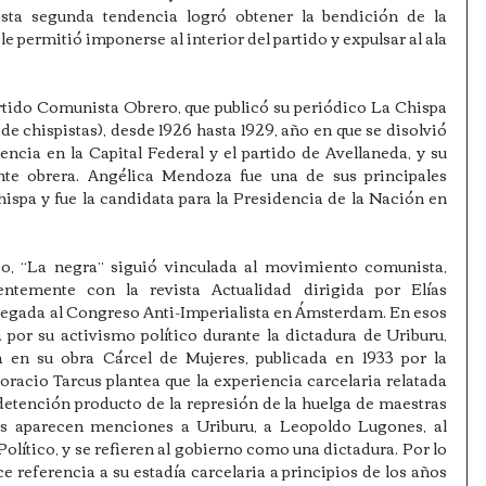
sta segunda tendencia logró obtener la bendición de la 
e permitió imponerse al interior del partido y expulsar al ala 
tido Comunista Obrero, que publicó su periódico La Chispa 
de chispistas), desde 1926 hasta 1929, año en que se disolvió 
ncia en la Capital Federal y el partido de Avellaneda, y su 
e obrera. Angélica Mendoza fue una de sus principales 
hispa y fue la candidata para la Presidencia de la Nación en 
do, “La negra” siguió vinculada al movimiento comunista, 
temente con la revista Actualidad dirigida por Elías 
legada al Congreso Anti-Imperialista en Ámsterdam. En esos 
por su activismo político durante la dictadura de Uriburu, 
a en su obra Cárcel de Mujeres, publicada en 1933 por la 
oracio Tarcus plantea que la experiencia carcelaria relatada 
a detención producto de la represión de la huelga de maestras 
res aparecen menciones a Uriburu, a Leopoldo Lugones, al 
ítico, y se refieren al gobierno como una dictadura. Por lo 
e referencia a su estadía carcelaria a principios de los años 