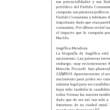
sus potencialidades y sus lim
periódico del Partido Comunis
campaña, sus planteos políticos,
Partido Comunista y Adelante d
importante dado que eran partido
comunista. Por último revisé ta
el impacto que la campaña pudo
Nación.
Angélica Mendoza
La biografía de Angélica está 
nacimiento. Las primeras inves
embargo, muy recientemente Ma
Marcela Ficcardi, han plantea
22/11/1903. Aparentemente el mo
nacimiento para poder ser cand
mínima legal para ser candidat
haya sido también la candidatu
todas formas las autoras tambi
dado que de ser así, tan solo a
Asturiano de su ciudad natal, 
mendocina Sarmiento.[6]