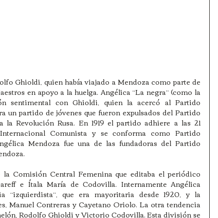
olfo Ghioldi, quien había viajado a Mendoza como parte de 
aestros en apoyo a la huelga. Angélica “La negra” (como la 
ón sentimental con Ghioldi, quien la acercó al Partido 
era un partido de jóvenes que fueron expulsados del Partido 
 la Revolución Rusa. En 1919 el partido adhiere a las 21 
 Internacional Comunista y se conforma como Partido 
ngélica Mendoza fue una de las fundadoras del Partido 
endoza.
 la Comisión Central Femenina que editaba el periódico 
reff e Ítala María de Codovilla. Internamente Angélica 
a “izquierdista”, que era mayoritaria desde 1920, y la 
s, Manuel Contreras y Cayetano Oriolo. La otra tendencia 
lón, Rodolfo Ghioldi y Victorio Codovilla. Esta división se 