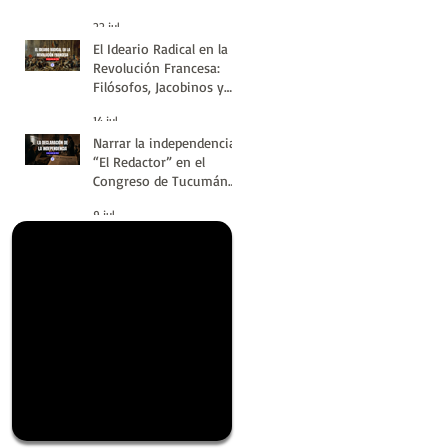
#LatinoaméricaSinVuelt
22 jul
as | Huellas de la
El Ideario Radical en la
Historia
Revolución Francesa:
Filósofos, Jacobinos y
Terror | Huellas de la
14 jul
Historia
Narrar la independencia:
“El Redactor” en el
Congreso de Tucumán
del 9 de Julio de 1816 |
9 jul
Huellas de la Historia