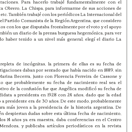
itaciones. Para hacerlo trabajé fundamentalmente con el 
ta Obrero, La Chispa, para informarme de sus acciones de 
 etc. También trabajé con los periódicos La Internacional del 
el Partido Comunista de la Región Argentina, que considero 
s con los que disputaba frontalmente por el voto y el apoyo 
mbién un diario de la prensa burguesa hegemónica, para ver 
 haber tenido a un nivel más general, elegí el diario La 
repleta de incógnitas, la primera de ellas es su fecha de 
tigaciones daban por sentado que había nacido en 1889, sin 
rina Becerra, junto con Florencia Ferreira de Cassone y 
do que probablemente su fecha de nacimiento real sea el 
tivo de la confusión fue que Angélica modificó su fecha de 
idata a presidenta en 1928 con 24 años, dado que la edad 
o a presidente era de 30 años. De este modo, probablemente 
ra más joven a la presidencia de la historia argentina. De 
én despiertan dudas sobre esta última fecha de nacimiento, 
 los 14 años ya era maestra, daba conferencias en el Centro 
Mendoza, y publicaba artículos periodísticos en la revista 