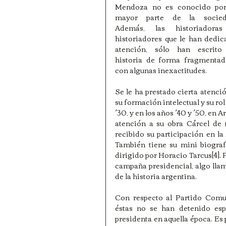
Mendoza no es conocido por 
mayor parte de la socieda
Además, las historiadoras
historiadores que le han dedic
atención, sólo han escrito 
historia de forma fragmentada
con algunas inexactitudes.
Se le ha prestado cierta atenció
su formación intelectual y su ro
´30, y en los años ´40 y ´50, en 
atención a su obra Cárcel de 
recibido su participación en la
También tiene su mini biografí
dirigido por Horacio Tarcus[4]. 
campaña presidencial, algo llam
de la historia argentina.
Con respecto al Partido Comun
éstas no se han detenido esp
presidenta en aquella época. Es p