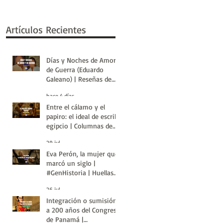
Artículos Recientes
Días y Noches de Amor y
de Guerra (Eduardo
Galeano) | Reseñas de
Libros | Huellas de la
hace 4 días
Historia
Entre el cálamo y el
papiro: el ideal de escriba
egipcio | Columnas de
Egipto | Huellas de la
29 jul
Historia
Eva Perón, la mujer que
marcó un siglo |
#GenHistoria | Huellas
de la Historia
26 jul
Integración o sumisión:
a 200 años del Congreso
de Panamá |