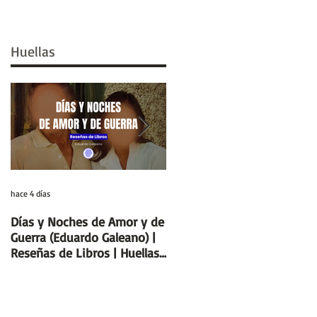
Huellas
hace 4 días
29 jul
Días y Noches de Amor y de
Entre el cálamo y el papiro:
Guerra (Eduardo Galeano) |
el ideal de escriba egipcio |
Reseñas de Libros | Huellas
Columnas de Egipto |
de la Historia
Huellas de la Historia