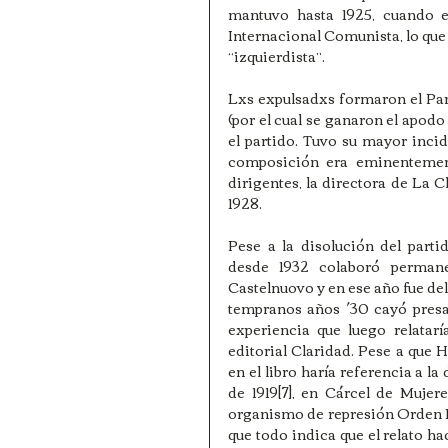
mantuvo hasta 1925, cuando e
Internacional Comunista, lo que l
“izquierdista”.
Lxs expulsadxs formaron el Par
(por el cual se ganaron el apodo 
el partido. Tuvo su mayor incide
composición era eminentement
dirigentes, la directora de La C
1928.
Pese a la disolución del parti
desde 1932 colaboró permanen
Castelnuovo y en ese año fue de
tempranos años ´30 cayó presa 
experiencia que luego relatarí
editorial Claridad. Pese a que H
en el libro haría referencia a l
de 1919[7], en Cárcel de Muje
organismo de represión Orden Pol
que todo indica que el relato hac