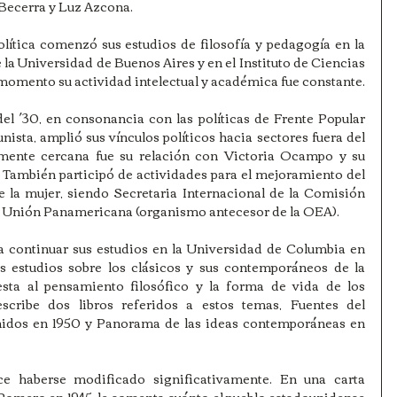
 Becerra y Luz Azcona.
lítica comenzó sus estudios de filosofía y pedagogía en la 
 la Universidad de Buenos Aires y en el Instituto de Ciencias 
 momento su actividad intelectual y académica fue constante.
l ´30, en consonancia con las políticas de Frente Popular 
sta, amplió sus vínculos políticos hacia sectores fuera del 
rmente cercana fue su relación con Victoria Ocampo y su 
. También participó de actividades para el mejoramiento del 
de la mujer, siendo Secretaria Internacional de la Comisión 
a Unión Panamericana (organismo antecesor de la OEA).
 continuar sus estudios en la Universidad de Columbia en 
s estudios sobre los clásicos y sus contemporáneos de la 
resta al pensamiento filosófico y la forma de vida de los 
scribe dos libros referidos a estos temas, Fuentes del 
idos en 1950 y Panorama de las ideas contemporáneas en 
ce haberse modificado significativamente. En una carta 
 Romero en 1945, le comenta cuánto el pueblo estadounidense 