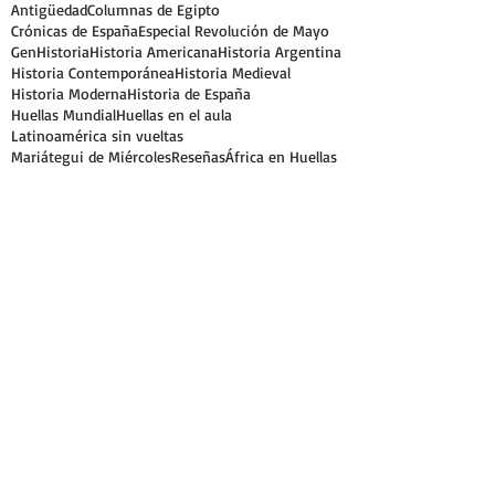
Antigüedad
Columnas de Egipto
Crónicas de España
Especial Revolución de Mayo
GenHistoria
Historia Americana
Historia Argentina
Historia Contemporánea
Historia Medieval
Historia Moderna
Historia de España
Huellas Mundial
Huellas en el aula
Latinoamérica sin vueltas
Mariátegui de Miércoles
Reseñas
África en Huellas