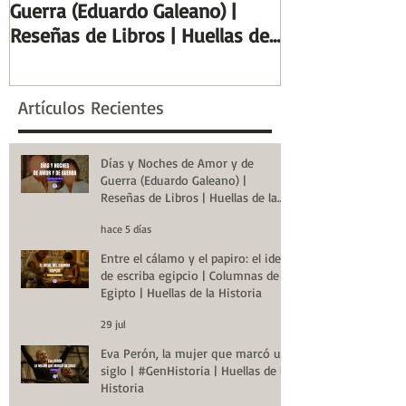
Guerra (Eduardo Galeano) |
ideal de escrib
Reseñas de Libros | Huellas de
Columnas de Eg
la Historia
de la Historia
Artículos Recientes
Días y Noches de Amor y de
Guerra (Eduardo Galeano) |
Reseñas de Libros | Huellas de la
Historia
hace 5 días
Entre el cálamo y el papiro: el ideal
de escriba egipcio | Columnas de
Egipto | Huellas de la Historia
29 jul
Eva Perón, la mujer que marcó un
siglo | #GenHistoria | Huellas de la
Historia