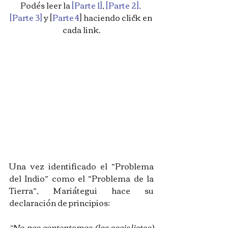
Podés leer la 
[
Parte 1
]
, 
[
Parte 2
],
[
Parte 3
]
 y [
Parte 4
] haciendo click en 
cada link.
Una vez identificado el “Problema 
del Indio” como el “Problema de la 
Tierra”, Mariátegui hace su 
declaración de principios:
“No nos contentamos (los socialistas) 