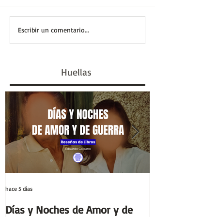
Entre el cálamo y el
Eva Perón, la 
Escribir un comentario...
papiro: el ideal de
marcó un siglo 
escriba egipcio |
#GenHistoria |
Huellas
Columnas de Egipto |
de la Historia
Huellas de la Historia
hace 5 días
29 jul
Días y Noches de Amor y de
Entre el cálamo