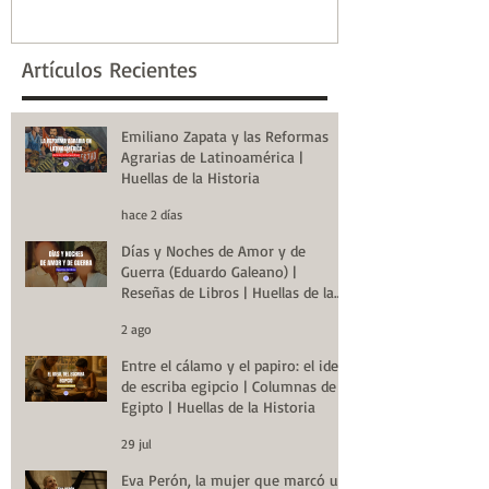
la Historia
Artículos Recientes
Emiliano Zapata y las Reformas
Agrarias de Latinoamérica |
Huellas de la Historia
hace 2 días
Días y Noches de Amor y de
Guerra (Eduardo Galeano) |
Reseñas de Libros | Huellas de la
Historia
2 ago
Entre el cálamo y el papiro: el ideal
de escriba egipcio | Columnas de
Egipto | Huellas de la Historia
29 jul
Eva Perón, la mujer que marcó un