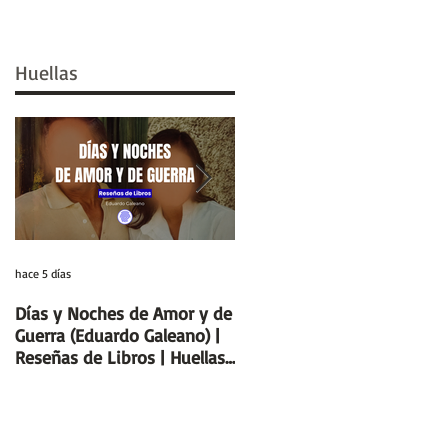
Huellas
hace 5 días
29 jul
Días y Noches de Amor y de
Entre el cálamo y el papiro:
Guerra (Eduardo Galeano) |
el ideal de escriba egipcio |
Reseñas de Libros | Huellas
Columnas de Egipto |
de la Historia
Huellas de la Historia