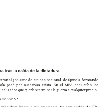
rna tras la caída de la dictadura
raron al gobierno de “unidad nacional” de Spínola, formando 
nola pasó por sucesivas crisis. En el MFA coexistían los 
icalizados que querían terminar la guerra a cualquier precio. 
a de Spínola
 rebelaban frente a sus superiores. En septiembre de 1974, 