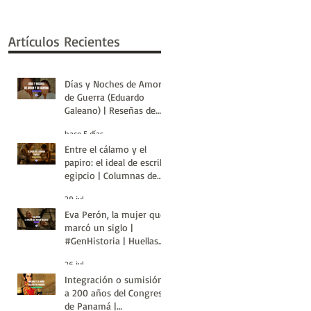
Artículos Recientes
Días y Noches de Amor y
de Guerra (Eduardo
Galeano) | Reseñas de
Libros | Huellas de la
hace 5 días
Historia
Entre el cálamo y el
papiro: el ideal de escriba
egipcio | Columnas de
Egipto | Huellas de la
29 jul
Historia
Eva Perón, la mujer que
marcó un siglo |
#GenHistoria | Huellas
de la Historia
26 jul
Integración o sumisión:
a 200 años del Congreso
de Panamá |