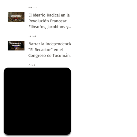
#LatinoaméricaSinVuelt
22 jul
as | Huellas de la
El Ideario Radical en la
Historia
Revolución Francesa:
Filósofos, Jacobinos y
Terror | Huellas de la
14 jul
Historia
Narrar la independencia:
“El Redactor” en el
Congreso de Tucumán
del 9 de Julio de 1816 |
9 jul
Huellas de la Historia