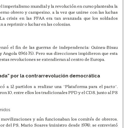
el imperialismo mundial y la revolución en curso planteaba la 
erno obrero y campesino, a la vez que unirse con las luchas 
 La crisis en las FFAA era tan avanzada que los soldados 
n a reprimir o luchar en las colonias. 
nzó el fin de las guerras de independencia: Guinea-Bisau 
y Angola (1961-75). Pero sus direcciones impidieron que esta 
 estas revoluciones se extendieran al centro de Europa.
ada” por la contrarrevolución democrática
ó a 12 partidos a realizar una “Plataforma para el pacto”. 
ron 10, entre ellos los tradicionales PPD y el CDS, junto al PS 
Unidos
 movilizaciones y aún funcionaban los comités de obreros, 
or del PS, Mario Soares (ministro desde 1974), se entrevistó 