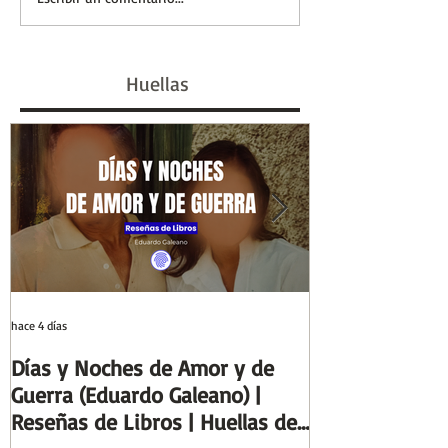
Entre el cálamo y el
Eva Perón, la 
papiro: el ideal de
marcó un siglo 
escriba egipcio |
#GenHistoria |
Huellas
Columnas de Egipto |
de la Historia
Huellas de la Historia
hace 4 días
29 jul
Días y Noches de Amor y de
Entre el cálamo
Guerra (Eduardo Galeano) |
ideal de escrib
Reseñas de Libros | Huellas de
Columnas de Eg