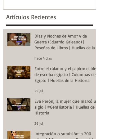
la Historia
de la Historia
Artículos Recientes
Días y Noches de Amor y de
Guerra (Eduardo Galeano) |
Reseñas de Libros | Huellas de la
Historia
hace 4 días
Entre el cálamo y el papiro: el ideal
de escriba egipcio | Columnas de
Egipto | Huellas de la Historia
29 jul
Eva Perón, la mujer que marcó un
siglo | #GenHistoria | Huellas de la
Historia
26 jul
Integración o sumisión: a 200