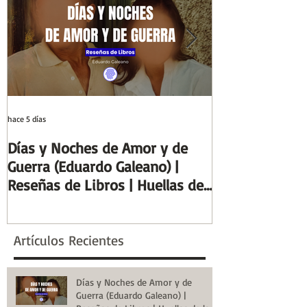
hace 5 días
29 jul
Días y Noches de Amor y de
Entre el cálamo
Guerra (Eduardo Galeano) |
ideal de escrib
Reseñas de Libros | Huellas de
Columnas de Eg
la Historia
de la Historia
Artículos Recientes
Días y Noches de Amor y de
Guerra (Eduardo Galeano) |