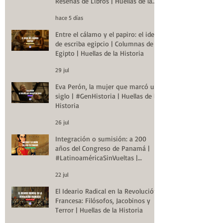
Reseñas de Libros | Huellas de la
Historia
hace 5 días
Entre el cálamo y el papiro: el ideal
de escriba egipcio | Columnas de
Egipto | Huellas de la Historia
29 jul
Eva Perón, la mujer que marcó un
siglo | #GenHistoria | Huellas de la
Historia
26 jul
Integración o sumisión: a 200
años del Congreso de Panamá |
#LatinoaméricaSinVueltas |
Huellas de la Historia
22 jul
El Ideario Radical en la Revolución
Francesa: Filósofos, Jacobinos y
Terror | Huellas de la Historia