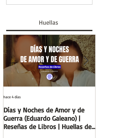
papiro: el ideal de
marcó un siglo 
escriba egipcio |
#GenHistoria |
Huellas
Columnas de Egipto |
de la Historia
Huellas de la Historia
hace 4 días
29 jul
Días y Noches de Amor y de
Entre el cálamo
Guerra (Eduardo Galeano) |
ideal de escrib
Reseñas de Libros | Huellas de
Columnas de Eg
la Historia
de la Historia