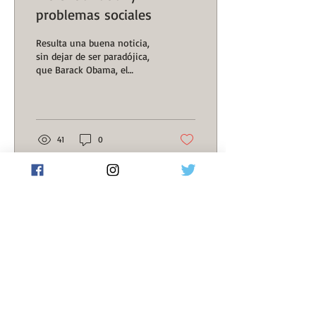
problemas sociales
Resulta una buena noticia,
sin dejar de ser paradójica,
que Barack Obama, el
primer presidente
afrodescendiente de los
Estados Unidos, a...
41
0
Cargar más
Huellas de la Historia forma parte de:
Grupo Abierto de Historia
Grupo Abierto de Historia Argentina
LatinRev