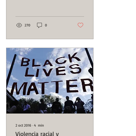
dio...
270
0
2 oct 2016
∙
4
min
Violencia racial y