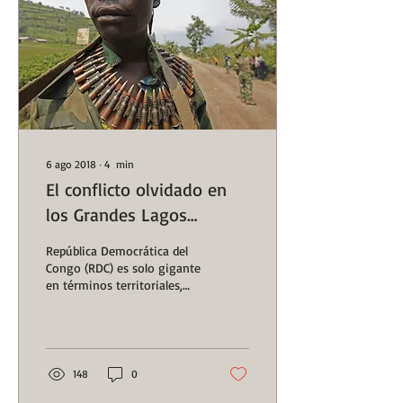
6 ago 2018
∙
4
min
El conflicto olvidado en
los Grandes Lagos
africanos
República Democrática del
Congo (RDC) es solo gigante
en términos territoriales,
pues sufre un saqueo
sistemático y sostenido en
el...
148
0