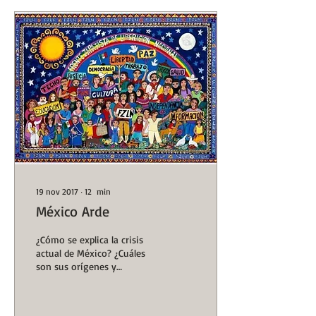
19 nov 2017
∙
12
min
México Arde
¿Cómo se explica la crisis
actual de México? ¿Cuáles
son sus orígenes y
detonantes? ¿Qué
composición social es la
que entra en crisis?...