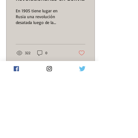
En 1905 tiene lugar en
Rusia una revolución
desatada luego de la
matanza ocurrida durante
“el domingo sangriento”. A
pesar de la creación...
322
0
Cargar más
Huellas de la Historia forma parte de:
Grupo Abierto de Historia
Grupo Abierto de Historia Argentina
LatinRev