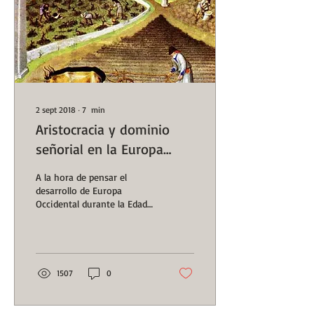
2 sept 2018
∙
7
min
Aristocracia y dominio
señorial en la Europa
Medieval
A la hora de pensar el
desarrollo de Europa
Occidental durante la Edad
Media es necesario
establecer que las dinámicas
que tuvieron lugar...
1507
0